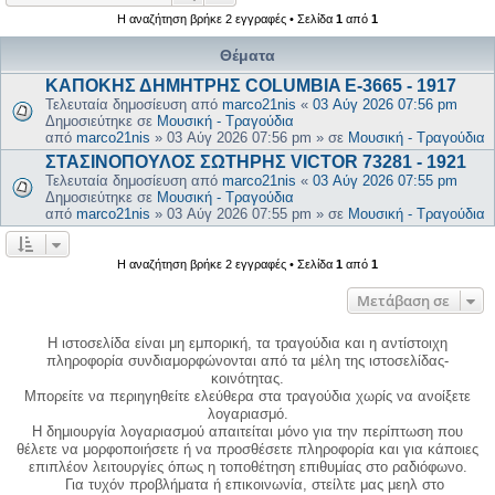
Η αναζήτηση βρήκε 2 εγγραφές • Σελίδα
1
από
1
Θέματα
ΚΑΠΟΚΗΣ ΔΗΜΗΤΡΗΣ COLUMBIA E-3665 - 1917
Τελευταία δημοσίευση από
marco21nis
«
03 Αύγ 2026 07:56 pm
Δημοσιεύτηκε σε
Μουσική - Τραγούδια
από
marco21nis
»
03 Αύγ 2026 07:56 pm
» σε
Μουσική - Τραγούδια
ΣΤΑΣΙΝΟΠΟΥΛΟΣ ΣΩΤΗΡΗΣ VICTOR 73281 - 1921
Τελευταία δημοσίευση από
marco21nis
«
03 Αύγ 2026 07:55 pm
Δημοσιεύτηκε σε
Μουσική - Τραγούδια
από
marco21nis
»
03 Αύγ 2026 07:55 pm
» σε
Μουσική - Τραγούδια
Η αναζήτηση βρήκε 2 εγγραφές • Σελίδα
1
από
1
Μετάβαση σε
Η ιστοσελίδα είναι μη εμπορική, τα τραγούδια και η αντίστοιχη
πληροφορία συνδιαμορφώνονται από τα μέλη της ιστοσελίδας-
κοινότητας.
Μπορείτε να περιηγηθείτε ελεύθερα στα τραγούδια χωρίς να ανοίξετε
λογαριασμό.
Η δημιουργία λογαριασμού απαιτείται μόνο για την περίπτωση που
θέλετε να μορφοποιήσετε ή να προσθέσετε πληροφορία και για κάποιες
επιπλέον λειτουργίες όπως η τοποθέτηση επιθυμίας στο ραδιόφωνο.
Για τυχόν προβλήματα ή επικοινωνία, στείλτε μας μεηλ στο