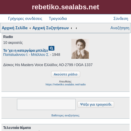
rebetiko.sealabs.net
Γρήγορες συνδέσεις
Τραγούδια
Σύνδεση
Αρχική Σελίδα
Αρχική Συζητήσεων
Αναζήτηση
Radio
10 ακροατές
pageview
Το 'χει η κατεργάρα μπλέξει
Παπαϊωάννου Ι.
-
Μπέλλου Σ.
- 1948
Δίσκος His Masters Voice Ελλάδος AO-2799 / OGA-1337
Απευθείας:
https://rebetiko.sealabs.net/radio
Βαθύτερες αναζητήσεις;
Τελευταία θέματα