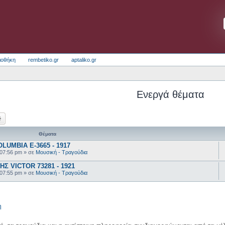
ιοθήκη
rembetiko.gr
aptaliko.gr
Ενεργά θέματα
ζήτηση
Ειδική αναζήτηση
Θέματα
UMBIA E-3665 - 1917
 07:56 pm
» σε
Μουσική - Τραγούδια
 VICTOR 73281 - 1921
 07:55 pm
» σε
Μουσική - Τραγούδια
η