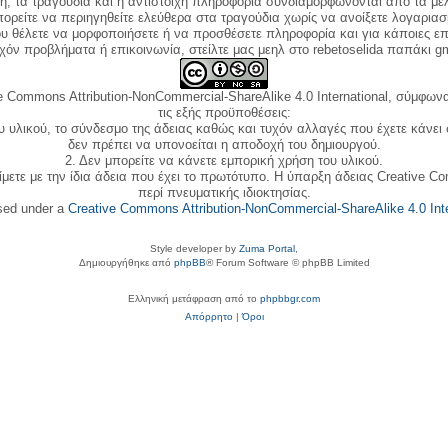
κή, τα τραγούδια και η αντίστοιχη πληροφορία συνδιαμορφώνονται από τα μέλ
ορείτε να περιηγηθείτε ελεύθερα στα τραγούδια χωρίς να ανοίξετε λογαριασ
ου θέλετε να μορφοποιήσετε ή να προσθέσετε πληροφορία και για κάποιες επ
όν προβλήματα ή επικοινωνία, στείλτε μας μεηλ στο rebetoselida παπάκι g
e Commons Attribution-NonCommercial-ShareAlike 4.0 International, σύμφωνα 
τις εξής προϋποθέσεις:
ου υλικού, το σύνδεσμο της άδειας καθώς και τυχόν αλλαγές που έχετε κάνει
δεν πρέπει να υπονοείται η αποδοχή του δημιουργού.
2. Δεν μπορείτε να κάνετε εμπορική χρήση του υλικού.
ίμετε με την ίδια άδεια που έχει το πρωτότυπο. Η ύπαρξη άδειας Creative C
περί πνευματικής ιδιοκτησίας.
nsed under a
Creative Commons Attribution-NonCommercial-ShareAlike 4.0 Inte
Style developer by
Zuma Portal
,
Δημιουργήθηκε από
phpBB
® Forum Software © phpBB Limited
Ελληνική μετάφραση από το
phpbbgr.com
Απόρρητο
|
Όροι