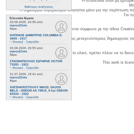
Η ιστοσελίδα είναι μη εμπορι
Μπ
Βαθύτερες αναζητήσεις;
Η δημιουργία λογαριασμού απαιτείται μόνο για την περίπτωση π
Για τυχ
Τελευταία θέματα
03.08.2026, 20:56
από:
marco21nis
Η χρήση του υλικού της σελίδας γίνεται σύμφωνα με την άδεια Creativ
θέμα:
ΚΑΠΟΚΗΣ ΔΗΜΗΤΡΗΣ COLUMBIA E-
1. Να αναφέρετε τον αρχικό και τους μεταγενέστερους δημιουργούς τ
3665 - 1917
~
Μουσική - Τραγούδια
03.08.2026, 20:55
από:
marco21nis
3. Αν διασκευάσετε με κάθε τρόπο το υλικό, πρέπει πλέον να το διανε
θέμα:
ΣΤΑΣΙΝΟΠΟΥΛΟΣ ΣΩΤΗΡΗΣ VICTOR
This work is lice
73281 - 1921
~
Μουσική - Τραγούδια
21.07.2026, 16:41
από:
marco21nis
θέμα:
ΧΑΤΖΗΑΠΟΣΤΟΛΟΥ ΝΙΚΟΣ- DAJOS
BELA - ODEON AA 79815_9 kai ODEON
82022 - 1922
~
Μουσική - Τραγούδια
17.07.2026, 17:44
από:
marco21nis
θέμα:
ΒΕΜΠΟ ΣΟΦΙΑ HIS MASTER'S VOICE
AO 5071 - 1952
~
Μουσική - Τραγούδια
08.07.2026, 16:32
από:
marco21nis