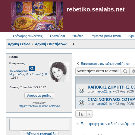
rebetiko.sealabs.net
Γρήγορες συνδέσεις
Τραγούδια
Ετικέτες
Ρεμπετο-pedia (wiki)
Βιβλ
Αρχική Σελίδα
Αρχική Συζητήσεων
Radio
8 ακροατές
Επιστροφή στην ειδική αναζήτηση
pageview
Ανα
Το κοκορέτσι
Μιχαηλίδης Μ.
-
Εσκενάζυ Ρ.
- 1934
ΚΑΠΟΚΗΣ ΔΗΜΗΤΡΗΣ COL
Δίσκος Columbia DG 2017.
από
marco21nis
»
03 Αύγ 2026
ΣΤΑΣΙΝΟΠΟΥΛΟΣ ΣΩΤΗΡΗΣ
Απευθείας:
από
marco21nis
»
03 Αύγ 2026
https://rebetiko.sealabs.net/radio
Επιστροφή στην ειδική αναζήτησ