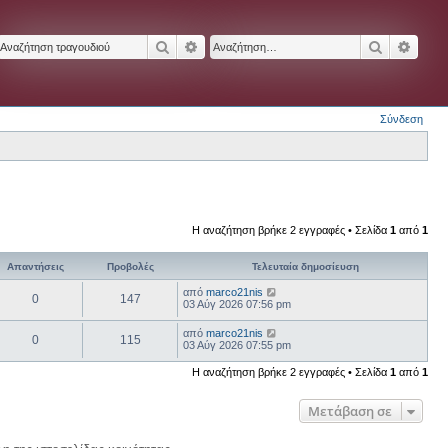
Αναζήτηση
Ειδική αναζήτηση
Αναζήτησ
Ειδικ
Σύνδεση
Η αναζήτηση βρήκε 2 εγγραφές • Σελίδα
1
από
1
Απαντήσεις
Προβολές
Τελευταία δημοσίευση
από
marco21nis
0
147
03 Αύγ 2026 07:56 pm
από
marco21nis
0
115
03 Αύγ 2026 07:55 pm
Η αναζήτηση βρήκε 2 εγγραφές • Σελίδα
1
από
1
Μετάβαση σε