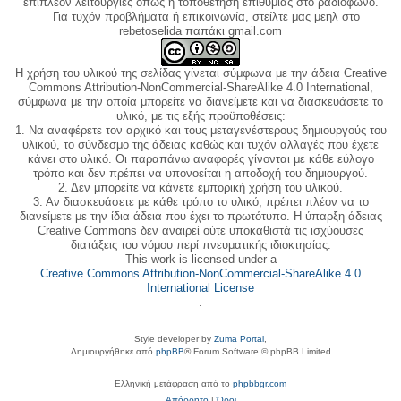
επιπλέον λειτουργίες όπως η τοποθέτηση επιθυμίας στο ραδιόφωνο.
Για τυχόν προβλήματα ή επικοινωνία, στείλτε μας μεηλ στο
rebetoselida παπάκι gmail.com
Η χρήση του υλικού της σελίδας γίνεται σύμφωνα με την άδεια Creative
Commons Attribution-NonCommercial-ShareAlike 4.0 International,
σύμφωνα με την οποία μπορείτε να διανείμετε και να διασκευάσετε το
υλικό, με τις εξής προϋποθέσεις:
1. Να αναφέρετε τον αρχικό και τους μεταγενέστερους δημιουργούς του
υλικού, το σύνδεσμο της άδειας καθώς και τυχόν αλλαγές που έχετε
κάνει στο υλικό. Οι παραπάνω αναφορές γίνονται με κάθε εύλογο
τρόπο και δεν πρέπει να υπονοείται η αποδοχή του δημιουργού.
2. Δεν μπορείτε να κάνετε εμπορική χρήση του υλικού.
3. Αν διασκευάσετε με κάθε τρόπο το υλικό, πρέπει πλέον να το
διανείμετε με την ίδια άδεια που έχει το πρωτότυπο. Η ύπαρξη άδειας
Creative Commons δεν αναιρεί ούτε υποκαθιστά τις ισχύουσες
διατάξεις του νόμου περί πνευματικής ιδιοκτησίας.
This work is licensed under a
Creative Commons Attribution-NonCommercial-ShareAlike 4.0
International License
.
Style developer by
Zuma Portal
,
Δημιουργήθηκε από
phpBB
® Forum Software © phpBB Limited
Ελληνική μετάφραση από το
phpbbgr.com
Απόρρητο
|
Όροι