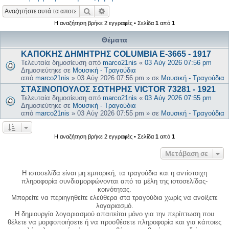
Αναζήτηση
Ειδική αναζήτηση
Η αναζήτηση βρήκε 2 εγγραφές • Σελίδα
1
από
1
Θέματα
ΚΑΠΟΚΗΣ ΔΗΜΗΤΡΗΣ COLUMBIA E-3665 - 1917
Τελευταία δημοσίευση από
marco21nis
«
03 Αύγ 2026 07:56 pm
Δημοσιεύτηκε σε
Μουσική - Τραγούδια
από
marco21nis
»
03 Αύγ 2026 07:56 pm
» σε
Μουσική - Τραγούδια
ΣΤΑΣΙΝΟΠΟΥΛΟΣ ΣΩΤΗΡΗΣ VICTOR 73281 - 1921
Τελευταία δημοσίευση από
marco21nis
«
03 Αύγ 2026 07:55 pm
Δημοσιεύτηκε σε
Μουσική - Τραγούδια
από
marco21nis
»
03 Αύγ 2026 07:55 pm
» σε
Μουσική - Τραγούδια
Η αναζήτηση βρήκε 2 εγγραφές • Σελίδα
1
από
1
Μετάβαση σε
Η ιστοσελίδα είναι μη εμπορική, τα τραγούδια και η αντίστοιχη
πληροφορία συνδιαμορφώνονται από τα μέλη της ιστοσελίδας-
κοινότητας.
Μπορείτε να περιηγηθείτε ελεύθερα στα τραγούδια χωρίς να ανοίξετε
λογαριασμό.
Η δημιουργία λογαριασμού απαιτείται μόνο για την περίπτωση που
θέλετε να μορφοποιήσετε ή να προσθέσετε πληροφορία και για κάποιες