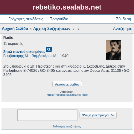
rebetiko.sealabs.net
Γρήγορες συνδέσεις
Τραγούδια
Σύνδεση
Αρχική Σελίδα
Αρχική Συζητήσεων
Αναζήτηση
Radio
11 ακροατές
pageview
Ζητώ παντού ο καημένος
Βαμβακάρης Μ.
-
Βαμβακάρης Μ.
- 1940
Στο μπουζούκι ο Σπ. Περιστέρης και στη κιθάρα ο Κ. Σκαρβέλης. Δίσκος στην
Parlophone B-74026 / GO-3405 και ανατυπωση στον Decca Αμερ. 31138 / GO-
3405.
Απευθείας:
https://rebetiko.sealabs.net/radio
Βαθύτερες αναζητήσεις;