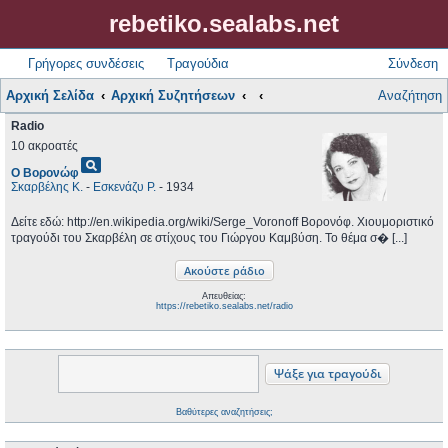
rebetiko.sealabs.net
Γρήγορες συνδέσεις
Τραγούδια
Σύνδεση
Αρχική Σελίδα
Αρχική Συζητήσεων
Αναζήτηση
Radio
10 ακροατές
pageview
Ο Βορονώφ
Σκαρβέλης Κ.
-
Εσκενάζυ Ρ.
- 1934
Δείτε εδώ: http://en.wikipedia.org/wiki/Serge_Voronoff Βορονόφ. Χιουμοριστικό
τραγούδι του Σκαρβέλη σε στίχους του Γιώργου Καμβύση. Το θέμα σ� [...]
Απευθείας:
https://rebetiko.sealabs.net/radio
Βαθύτερες αναζητήσεις;