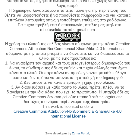
Μπορείτε να περιηγηθείτε ελεύθερα στα τραγούδια χωρίς να ανοίξετε
λογαριασμό.
Η δημιουργία λογαριασμού απαιτείται μόνο για την περίπτωση που
θέλετε να μορφοποιήσετε ή να προσθέσετε πληροφορία και για κάποιες
επιπλέον λειτουργίες όπως η τοποθέτηση επιθυμίας στο ραδιόφωνο.
Για τυχόν προβλήματα ή επικοινωνία, στείλτε μας μεηλ στο
rebetoselida παπάκι gmail.com
Η χρήση του υλικού της σελίδας γίνεται σύμφωνα με την άδεια Creative
Commons Attribution-NonCommercial-ShareAlike 4.0 International,
σύμφωνα με την οποία μπορείτε να διανείμετε και να διασκευάσετε το
υλικό, με τις εξής προϋποθέσεις:
1. Να αναφέρετε τον αρχικό και τους μεταγενέστερους δημιουργούς του
υλικού, το σύνδεσμο της άδειας καθώς και τυχόν αλλαγές που έχετε
κάνει στο υλικό. Οι παραπάνω αναφορές γίνονται με κάθε εύλογο
τρόπο και δεν πρέπει να υπονοείται η αποδοχή του δημιουργού.
2. Δεν μπορείτε να κάνετε εμπορική χρήση του υλικού.
3. Αν διασκευάσετε με κάθε τρόπο το υλικό, πρέπει πλέον να το
διανείμετε με την ίδια άδεια που έχει το πρωτότυπο. Η ύπαρξη άδειας
Creative Commons δεν αναιρεί ούτε υποκαθιστά τις ισχύουσες
διατάξεις του νόμου περί πνευματικής ιδιοκτησίας.
This work is licensed under a
Creative Commons Attribution-NonCommercial-ShareAlike 4.0
International License
.
Style developer by
Zuma Portal
,