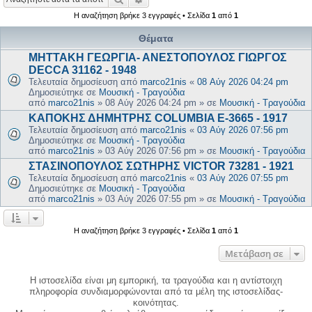
Η αναζήτηση βρήκε 3 εγγραφές • Σελίδα
1
από
1
Θέματα
ΜΗΤΤΑΚΗ ΓΕΩΡΓΙΑ- ΑΝΕΣΤΟΠΟΥΛΟΣ ΓΙΩΡΓΟΣ
DECCA 31162 - 1948
Τελευταία δημοσίευση από
marco21nis
«
08 Αύγ 2026 04:24 pm
Δημοσιεύτηκε σε
Μουσική - Τραγούδια
από
marco21nis
»
08 Αύγ 2026 04:24 pm
» σε
Μουσική - Τραγούδια
ΚΑΠΟΚΗΣ ΔΗΜΗΤΡΗΣ COLUMBIA E-3665 - 1917
Τελευταία δημοσίευση από
marco21nis
«
03 Αύγ 2026 07:56 pm
Δημοσιεύτηκε σε
Μουσική - Τραγούδια
από
marco21nis
»
03 Αύγ 2026 07:56 pm
» σε
Μουσική - Τραγούδια
ΣΤΑΣΙΝΟΠΟΥΛΟΣ ΣΩΤΗΡΗΣ VICTOR 73281 - 1921
Τελευταία δημοσίευση από
marco21nis
«
03 Αύγ 2026 07:55 pm
Δημοσιεύτηκε σε
Μουσική - Τραγούδια
από
marco21nis
»
03 Αύγ 2026 07:55 pm
» σε
Μουσική - Τραγούδια
Η αναζήτηση βρήκε 3 εγγραφές • Σελίδα
1
από
1
Μετάβαση σε
Η ιστοσελίδα είναι μη εμπορική, τα τραγούδια και η αντίστοιχη
πληροφορία συνδιαμορφώνονται από τα μέλη της ιστοσελίδας-
κοινότητας.