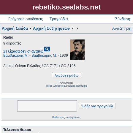
rebetiko.sealabs.net
Γρήγορες συνδέσεις
Τραγούδια
Σύνδεση
Αρχική Σελίδα
Αρχική Συζητήσεων
Αναζήτηση
Radio
9 ακροατές
pageview
Σε ξέχασα δεν σ' αγαπώ
Βαμβακάρης Μ.
-
Βαμβακάρης Μ.
- 1939
Δίσκος Odeon Ελλάδος / GA-7171 / GO-3195
Απευθείας:
https://rebetiko.sealabs.net/radio
Βαθύτερες αναζητήσεις;
Τελευταία θέματα