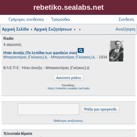
rebetiko.sealabs.net
Γρήγορες συνδέσεις
Τραγούδια
Σύνδεση
Αρχική Σελίδα
Αρχική Συζητήσεων
Αναζήτηση
Radio
4 ακροατές
pageview
Ηταν άνοιξις (Τα λεπίδια των φρυδιών σου)
Μπαγιαντέρας (Γκόγκος) Δ.
-
Μπαγιαντέρας (Γκόγκος) Δ.
- 1934
Β Λ Ε Π Ε : Ήταν άνοιξις - Μπαγιαντέρας (Γκόγκος) Δ.
Απευθείας:
https://rebetiko.sealabs.net/radio
Βαθύτερες αναζητήσεις;
Τελευταία θέματα