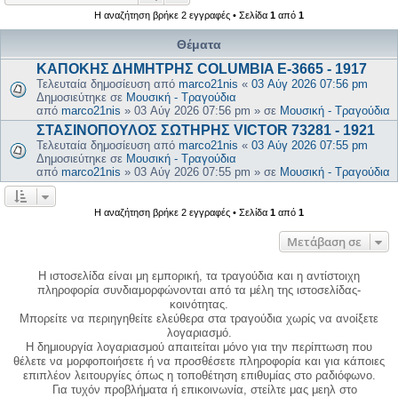
Η αναζήτηση βρήκε 2 εγγραφές • Σελίδα
1
από
1
Θέματα
ΚΑΠΟΚΗΣ ΔΗΜΗΤΡΗΣ COLUMBIA E-3665 - 1917
Τελευταία δημοσίευση από
marco21nis
«
03 Αύγ 2026 07:56 pm
Δημοσιεύτηκε σε
Μουσική - Τραγούδια
από
marco21nis
»
03 Αύγ 2026 07:56 pm
» σε
Μουσική - Τραγούδια
ΣΤΑΣΙΝΟΠΟΥΛΟΣ ΣΩΤΗΡΗΣ VICTOR 73281 - 1921
Τελευταία δημοσίευση από
marco21nis
«
03 Αύγ 2026 07:55 pm
Δημοσιεύτηκε σε
Μουσική - Τραγούδια
από
marco21nis
»
03 Αύγ 2026 07:55 pm
» σε
Μουσική - Τραγούδια
Η αναζήτηση βρήκε 2 εγγραφές • Σελίδα
1
από
1
Μετάβαση σε
Η ιστοσελίδα είναι μη εμπορική, τα τραγούδια και η αντίστοιχη
πληροφορία συνδιαμορφώνονται από τα μέλη της ιστοσελίδας-
κοινότητας.
Μπορείτε να περιηγηθείτε ελεύθερα στα τραγούδια χωρίς να ανοίξετε
λογαριασμό.
Η δημιουργία λογαριασμού απαιτείται μόνο για την περίπτωση που
θέλετε να μορφοποιήσετε ή να προσθέσετε πληροφορία και για κάποιες
επιπλέον λειτουργίες όπως η τοποθέτηση επιθυμίας στο ραδιόφωνο.
Για τυχόν προβλήματα ή επικοινωνία, στείλτε μας μεηλ στο