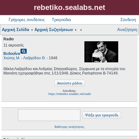
rebetiko.sealabs.net
Γρήγορες συνδέσεις
Τραγούδια
Σύνδεση
Αρχική Σελίδα
Αρχική Συζητήσεων
Αναζήτηση
Radio
11 ακροατές
pageview
Βεδουΐνα
Χιώτης Μ.
-
Λαζαρίδου Θ.
- 1948
Θέκλα Λαζαρίδου και Ανδρέας Σπαγγαδώρος. Σύμφωνα με τα στοιχεία του
Μανιάτη ηχογραφήθηκε στις 1/11/1948. Δίσκος Parlophone B-74149.
Απευθείας:
https://rebetiko.sealabs.net/radio
Βαθύτερες αναζητήσεις;