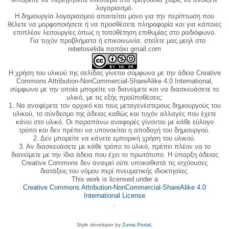
λογαριασμό.
Η δημιουργία λογαριασμού απαιτείται μόνο για την περίπτωση που
θέλετε να μορφοποιήσετε ή να προσθέσετε πληροφορία και για κάποιες
επιπλέον λειτουργίες όπως η τοποθέτηση επιθυμίας στο ραδιόφωνο.
Για τυχόν προβλήματα ή επικοινωνία, στείλτε μας μεηλ στο
rebetoselida παπάκι gmail.com
Η χρήση του υλικού της σελίδας γίνεται σύμφωνα με την άδεια Creative
Commons Attribution-NonCommercial-ShareAlike 4.0 International,
σύμφωνα με την οποία μπορείτε να διανείμετε και να διασκευάσετε το
υλικό, με τις εξής προϋποθέσεις:
1. Να αναφέρετε τον αρχικό και τους μεταγενέστερους δημιουργούς του
υλικού, το σύνδεσμο της άδειας καθώς και τυχόν αλλαγές που έχετε
κάνει στο υλικό. Οι παραπάνω αναφορές γίνονται με κάθε εύλογο
τρόπο και δεν πρέπει να υπονοείται η αποδοχή του δημιουργού.
2. Δεν μπορείτε να κάνετε εμπορική χρήση του υλικού.
3. Αν διασκευάσετε με κάθε τρόπο το υλικό, πρέπει πλέον να το
διανείμετε με την ίδια άδεια που έχει το πρωτότυπο. Η ύπαρξη άδειας
Creative Commons δεν αναιρεί ούτε υποκαθιστά τις ισχύουσες
διατάξεις του νόμου περί πνευματικής ιδιοκτησίας.
This work is licensed under a
Creative Commons Attribution-NonCommercial-ShareAlike 4.0
International License
.
Style developer by
Zuma Portal
,