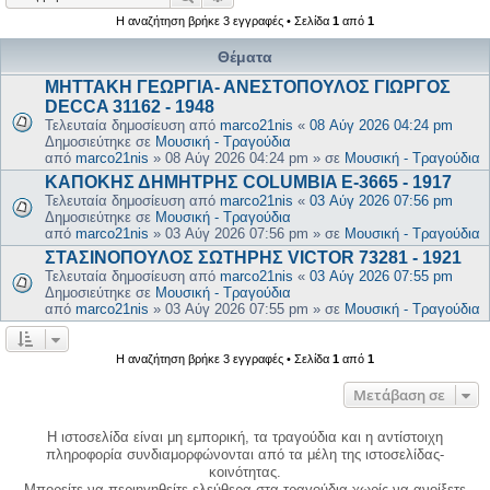
Η αναζήτηση βρήκε 3 εγγραφές • Σελίδα
1
από
1
Θέματα
ΜΗΤΤΑΚΗ ΓΕΩΡΓΙΑ- ΑΝΕΣΤΟΠΟΥΛΟΣ ΓΙΩΡΓΟΣ
DECCA 31162 - 1948
Τελευταία δημοσίευση από
marco21nis
«
08 Αύγ 2026 04:24 pm
Δημοσιεύτηκε σε
Μουσική - Τραγούδια
από
marco21nis
»
08 Αύγ 2026 04:24 pm
» σε
Μουσική - Τραγούδια
ΚΑΠΟΚΗΣ ΔΗΜΗΤΡΗΣ COLUMBIA E-3665 - 1917
Τελευταία δημοσίευση από
marco21nis
«
03 Αύγ 2026 07:56 pm
Δημοσιεύτηκε σε
Μουσική - Τραγούδια
από
marco21nis
»
03 Αύγ 2026 07:56 pm
» σε
Μουσική - Τραγούδια
ΣΤΑΣΙΝΟΠΟΥΛΟΣ ΣΩΤΗΡΗΣ VICTOR 73281 - 1921
Τελευταία δημοσίευση από
marco21nis
«
03 Αύγ 2026 07:55 pm
Δημοσιεύτηκε σε
Μουσική - Τραγούδια
από
marco21nis
»
03 Αύγ 2026 07:55 pm
» σε
Μουσική - Τραγούδια
Η αναζήτηση βρήκε 3 εγγραφές • Σελίδα
1
από
1
Μετάβαση σε
Η ιστοσελίδα είναι μη εμπορική, τα τραγούδια και η αντίστοιχη
πληροφορία συνδιαμορφώνονται από τα μέλη της ιστοσελίδας-
κοινότητας.
Μπορείτε να περιηγηθείτε ελεύθερα στα τραγούδια χωρίς να ανοίξετε