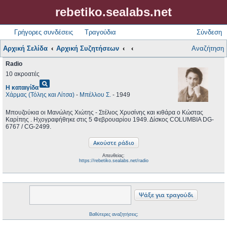
rebetiko.sealabs.net
Γρήγορες συνδέσεις
Τραγούδια
Σύνδεση
Αρχική Σελίδα
Αρχική Συζητήσεων
Αναζήτηση
Radio
10 ακροατές
pageview
Η καταιγίδα
Χάρμας (Τόλης και Λίτσα)
-
Μπέλλου Σ.
- 1949
Μπουζούκια οι Μανώλης Χιώτης - Στέλιος Χρυσίνης και κιθάρα ο Κώστας
Καρίπης . Ηχογραφήθηκε στις 5 Φεβρουαρίου 1949. Δίσκος COLUMBIA DG-
6767 / CG-2499.
Απευθείας:
https://rebetiko.sealabs.net/radio
Βαθύτερες αναζητήσεις;