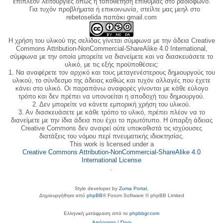
επιπλέον λειτουργίες όπως η τοποθέτηση επιθυμίας στο ραδιόφωνο.
Για τυχόν προβλήματα ή επικοινωνία, στείλτε μας μεηλ στο
rebetoselida παπάκι gmail.com
Η χρήση του υλικού της σελίδας γίνεται σύμφωνα με την άδεια Creative
Commons Attribution-NonCommercial-ShareAlike 4.0 International,
σύμφωνα με την οποία μπορείτε να διανείμετε και να διασκευάσετε το
υλικό, με τις εξής προϋποθέσεις:
1. Να αναφέρετε τον αρχικό και τους μεταγενέστερους δημιουργούς του
υλικού, το σύνδεσμο της άδειας καθώς και τυχόν αλλαγές που έχετε
κάνει στο υλικό. Οι παραπάνω αναφορές γίνονται με κάθε εύλογο
τρόπο και δεν πρέπει να υπονοείται η αποδοχή του δημιουργού.
2. Δεν μπορείτε να κάνετε εμπορική χρήση του υλικού.
3. Αν διασκευάσετε με κάθε τρόπο το υλικό, πρέπει πλέον να το
διανείμετε με την ίδια άδεια που έχει το πρωτότυπο. Η ύπαρξη άδειας
Creative Commons δεν αναιρεί ούτε υποκαθιστά τις ισχύουσες
διατάξεις του νόμου περί πνευματικής ιδιοκτησίας.
This work is licensed under a
Creative Commons Attribution-NonCommercial-ShareAlike 4.0
International License
.
Style developer by
Zuma Portal
,
Δημιουργήθηκε από
phpBB
® Forum Software © phpBB Limited
Ελληνική μετάφραση από το
phpbbgr.com
Απόρρητο
|
Όροι