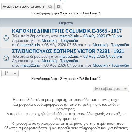
Αναζήτηση
Ειδική αναζήτηση
Η αναζήτηση βρήκε 2 εγγραφές • Σελίδα
1
από
1
Θέματα
ΚΑΠΟΚΗΣ ΔΗΜΗΤΡΗΣ COLUMBIA E-3665 - 1917
Τελευταία δημοσίευση από
marco21nis
«
03 Αύγ 2026 07:56 pm
Δημοσιεύτηκε σε
Μουσική - Τραγούδια
από
marco21nis
»
03 Αύγ 2026 07:56 pm
» σε
Μουσική - Τραγούδια
ΣΤΑΣΙΝΟΠΟΥΛΟΣ ΣΩΤΗΡΗΣ VICTOR 73281 - 1921
Τελευταία δημοσίευση από
marco21nis
«
03 Αύγ 2026 07:55 pm
Δημοσιεύτηκε σε
Μουσική - Τραγούδια
από
marco21nis
»
03 Αύγ 2026 07:55 pm
» σε
Μουσική - Τραγούδια
Η αναζήτηση βρήκε 2 εγγραφές • Σελίδα
1
από
1
Μετάβαση σε
Η ιστοσελίδα είναι μη εμπορική, τα τραγούδια και η αντίστοιχη
πληροφορία συνδιαμορφώνονται από τα μέλη της ιστοσελίδας-
κοινότητας.
Μπορείτε να περιηγηθείτε ελεύθερα στα τραγούδια χωρίς να ανοίξετε
λογαριασμό.
Η δημιουργία λογαριασμού απαιτείται μόνο για την περίπτωση που
θέλετε να μορφοποιήσετε ή να προσθέσετε πληροφορία και για κάποιες