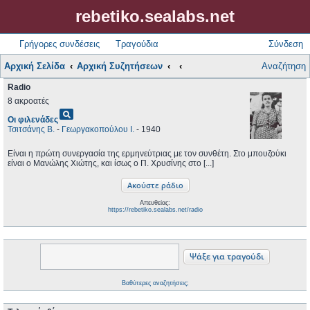
rebetiko.sealabs.net
Γρήγορες συνδέσεις
Τραγούδια
Σύνδεση
Αρχική Σελίδα
Αρχική Συζητήσεων
Αναζήτηση
Radio
8 ακροατές
pageview
Οι φιλενάδες
Τσιτσάνης Β.
-
Γεωργακοπούλου Ι.
- 1940
Είναι η πρώτη συνεργασία της ερμηνεύτριας με τον συνθέτη. Στο μπουζούκι
είναι ο Μανώλης Χιώτης, και ίσως ο Π. Χρυσίνης στο [...]
Απευθείας:
https://rebetiko.sealabs.net/radio
Βαθύτερες αναζητήσεις;