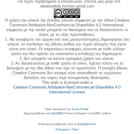
Για τυχόν προβλήματα ή επικοινωνία, στείλτε μας μεηλ στο
rebetoselida παπάκι gmail.com
Η χρήση του υλικού της σελίδας γίνεται σύμφωνα με την άδεια Creative
Commons Attribution-NonCommercial-ShareAlike 4.0 International,
σύμφωνα με την οποία μπορείτε να διανείμετε και να διασκευάσετε το
υλικό, με τις εξής προϋποθέσεις:
1. Να αναφέρετε τον αρχικό και τους μεταγενέστερους δημιουργούς του
υλικού, το σύνδεσμο της άδειας καθώς και τυχόν αλλαγές που έχετε
κάνει στο υλικό. Οι παραπάνω αναφορές γίνονται με κάθε εύλογο
τρόπο και δεν πρέπει να υπονοείται η αποδοχή του δημιουργού.
2. Δεν μπορείτε να κάνετε εμπορική χρήση του υλικού.
3. Αν διασκευάσετε με κάθε τρόπο το υλικό, πρέπει πλέον να το
διανείμετε με την ίδια άδεια που έχει το πρωτότυπο. Η ύπαρξη άδειας
Creative Commons δεν αναιρεί ούτε υποκαθιστά τις ισχύουσες
διατάξεις του νόμου περί πνευματικής ιδιοκτησίας.
This work is licensed under a
Creative Commons Attribution-NonCommercial-ShareAlike 4.0
International License
.
Style developer by
Zuma Portal
,
Δημιουργήθηκε από
phpBB
® Forum Software © phpBB Limited
Ελληνική μετάφραση από το
phpbbgr.com
Απόρρητο
|
Όροι