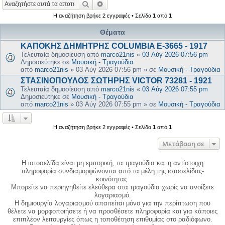
Αναζήτηση
Ειδική αναζήτηση
Η αναζήτηση βρήκε 2 εγγραφές • Σελίδα
1
από
1
Θέματα
ΚΑΠΟΚΗΣ ΔΗΜΗΤΡΗΣ COLUMBIA E-3665 - 1917
Τελευταία δημοσίευση από
marco21nis
«
03 Αύγ 2026 07:56 pm
Δημοσιεύτηκε σε
Μουσική - Τραγούδια
από
marco21nis
»
03 Αύγ 2026 07:56 pm
» σε
Μουσική - Τραγούδια
ΣΤΑΣΙΝΟΠΟΥΛΟΣ ΣΩΤΗΡΗΣ VICTOR 73281 - 1921
Τελευταία δημοσίευση από
marco21nis
«
03 Αύγ 2026 07:55 pm
Δημοσιεύτηκε σε
Μουσική - Τραγούδια
από
marco21nis
»
03 Αύγ 2026 07:55 pm
» σε
Μουσική - Τραγούδια
Η αναζήτηση βρήκε 2 εγγραφές • Σελίδα
1
από
1
Μετάβαση σε
Η ιστοσελίδα είναι μη εμπορική, τα τραγούδια και η αντίστοιχη
πληροφορία συνδιαμορφώνονται από τα μέλη της ιστοσελίδας-
κοινότητας.
Μπορείτε να περιηγηθείτε ελεύθερα στα τραγούδια χωρίς να ανοίξετε
λογαριασμό.
Η δημιουργία λογαριασμού απαιτείται μόνο για την περίπτωση που
θέλετε να μορφοποιήσετε ή να προσθέσετε πληροφορία και για κάποιες
επιπλέον λειτουργίες όπως η τοποθέτηση επιθυμίας στο ραδιόφωνο.