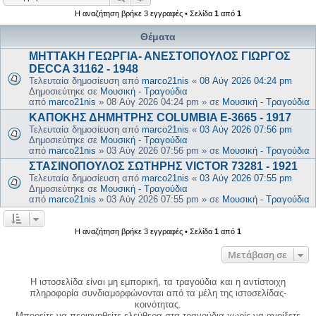
Η αναζήτηση βρήκε 3 εγγραφές • Σελίδα
1
από
1
Θέματα
ΜΗΤΤΑΚΗ ΓΕΩΡΓΙΑ- ΑΝΕΣΤΟΠΟΥΛΟΣ ΓΙΩΡΓΟΣ
DECCA 31162 - 1948
Τελευταία δημοσίευση από
marco21nis
«
08 Αύγ 2026 04:24 pm
Δημοσιεύτηκε σε
Μουσική - Τραγούδια
από
marco21nis
»
08 Αύγ 2026 04:24 pm
» σε
Μουσική - Τραγούδια
ΚΑΠΟΚΗΣ ΔΗΜΗΤΡΗΣ COLUMBIA E-3665 - 1917
Τελευταία δημοσίευση από
marco21nis
«
03 Αύγ 2026 07:56 pm
Δημοσιεύτηκε σε
Μουσική - Τραγούδια
από
marco21nis
»
03 Αύγ 2026 07:56 pm
» σε
Μουσική - Τραγούδια
ΣΤΑΣΙΝΟΠΟΥΛΟΣ ΣΩΤΗΡΗΣ VICTOR 73281 - 1921
Τελευταία δημοσίευση από
marco21nis
«
03 Αύγ 2026 07:55 pm
Δημοσιεύτηκε σε
Μουσική - Τραγούδια
από
marco21nis
»
03 Αύγ 2026 07:55 pm
» σε
Μουσική - Τραγούδια
Η αναζήτηση βρήκε 3 εγγραφές • Σελίδα
1
από
1
Μετάβαση σε
Η ιστοσελίδα είναι μη εμπορική, τα τραγούδια και η αντίστοιχη
πληροφορία συνδιαμορφώνονται από τα μέλη της ιστοσελίδας-
κοινότητας.
Μπορείτε να περιηγηθείτε ελεύθερα στα τραγούδια χωρίς να ανοίξετε