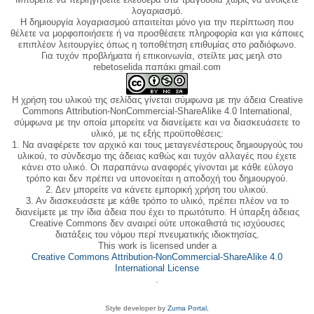
λογαριασμό.
Η δημιουργία λογαριασμού απαιτείται μόνο για την περίπτωση που
θέλετε να μορφοποιήσετε ή να προσθέσετε πληροφορία και για κάποιες
επιπλέον λειτουργίες όπως η τοποθέτηση επιθυμίας στο ραδιόφωνο.
Για τυχόν προβλήματα ή επικοινωνία, στείλτε μας μεηλ στο
rebetoselida παπάκι gmail.com
Η χρήση του υλικού της σελίδας γίνεται σύμφωνα με την άδεια Creative
Commons Attribution-NonCommercial-ShareAlike 4.0 International,
σύμφωνα με την οποία μπορείτε να διανείμετε και να διασκευάσετε το
υλικό, με τις εξής προϋποθέσεις:
1. Να αναφέρετε τον αρχικό και τους μεταγενέστερους δημιουργούς του
υλικού, το σύνδεσμο της άδειας καθώς και τυχόν αλλαγές που έχετε
κάνει στο υλικό. Οι παραπάνω αναφορές γίνονται με κάθε εύλογο
τρόπο και δεν πρέπει να υπονοείται η αποδοχή του δημιουργού.
2. Δεν μπορείτε να κάνετε εμπορική χρήση του υλικού.
3. Αν διασκευάσετε με κάθε τρόπο το υλικό, πρέπει πλέον να το
διανείμετε με την ίδια άδεια που έχει το πρωτότυπο. Η ύπαρξη άδειας
Creative Commons δεν αναιρεί ούτε υποκαθιστά τις ισχύουσες
διατάξεις του νόμου περί πνευματικής ιδιοκτησίας.
This work is licensed under a
Creative Commons Attribution-NonCommercial-ShareAlike 4.0
International License
.
Style developer by
Zuma Portal
,