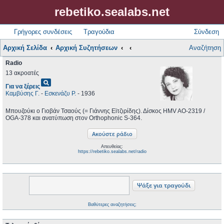
rebetiko.sealabs.net
Γρήγορες συνδέσεις
Τραγούδια
Σύνδεση
Αρχική Σελίδα
Αρχική Συζητήσεων
Αναζήτηση
Radio
13 ακροατές
pageview
Για να ξέρεις
Καμβύσης Γ.
-
Εσκενάζυ Ρ.
- 1936
Μπουζούκι ο Γιοβάν Τσαούς (= Γιάννης Εϊτζιρίδης). Δίσκος HMV AO-2319 /
OGA-378 και ανατύπωση στον Orthophonic S-364.
Απευθείας:
https://rebetiko.sealabs.net/radio
Βαθύτερες αναζητήσεις;