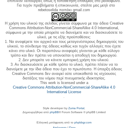
επιπλέον λειτουργίες όπως η τοποθέτηση επιθυμίας στο ραδιόφωνο.
Για τυχόν προβλήματα ή επικοινωνία, στείλτε μας μεηλ στο
rebetoselida παπάκι gmail.com
Η χρήση του υλικού της σελίδας γίνεται σύμφωνα με την άδεια Creative
Commons Attribution-NonCommercial-ShareAlike 4.0 International,
σύμφωνα με την οποία μπορείτε να διανείμετε και να διασκευάσετε το
υλικό, με τις εξής προϋποθέσεις:
1. Να αναφέρετε τον αρχικό και τους μεταγενέστερους δημιουργούς του
υλικού, το σύνδεσμο της άδειας καθώς και τυχόν αλλαγές που έχετε
κάνει στο υλικό. Οι παραπάνω αναφορές γίνονται με κάθε εύλογο
τρόπο και δεν πρέπει να υπονοείται η αποδοχή του δημιουργού.
2. Δεν μπορείτε να κάνετε εμπορική χρήση του υλικού.
3. Αν διασκευάσετε με κάθε τρόπο το υλικό, πρέπει πλέον να το
διανείμετε με την ίδια άδεια που έχει το πρωτότυπο. Η ύπαρξη άδειας
Creative Commons δεν αναιρεί ούτε υποκαθιστά τις ισχύουσες
διατάξεις του νόμου περί πνευματικής ιδιοκτησίας.
This work is licensed under a
Creative Commons Attribution-NonCommercial-ShareAlike 4.0
International License
.
Style developer by
Zuma Portal
,
Δημιουργήθηκε από
phpBB
® Forum Software © phpBB Limited
Ελληνική μετάφραση από το
phpbbgr.com
Απόρρητο
|
Όροι