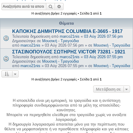
Αναζήτηση
Ειδική αναζήτηση
Η αναζήτηση βρήκε 2 εγγραφές • Σελίδα
1
από
1
Θέματα
ΚΑΠΟΚΗΣ ΔΗΜΗΤΡΗΣ COLUMBIA E-3665 - 1917
Τελευταία δημοσίευση από
marco21nis
«
03 Αύγ 2026 07:56 pm
Δημοσιεύτηκε σε
Μουσική - Τραγούδια
από
marco21nis
»
03 Αύγ 2026 07:56 pm
» σε
Μουσική - Τραγούδια
ΣΤΑΣΙΝΟΠΟΥΛΟΣ ΣΩΤΗΡΗΣ VICTOR 73281 - 1921
Τελευταία δημοσίευση από
marco21nis
«
03 Αύγ 2026 07:55 pm
Δημοσιεύτηκε σε
Μουσική - Τραγούδια
από
marco21nis
»
03 Αύγ 2026 07:55 pm
» σε
Μουσική - Τραγούδια
Η αναζήτηση βρήκε 2 εγγραφές • Σελίδα
1
από
1
Μετάβαση σε
Η ιστοσελίδα είναι μη εμπορική, τα τραγούδια και η αντίστοιχη
πληροφορία συνδιαμορφώνονται από τα μέλη της ιστοσελίδας-
κοινότητας.
Μπορείτε να περιηγηθείτε ελεύθερα στα τραγούδια χωρίς να ανοίξετε
λογαριασμό.
Η δημιουργία λογαριασμού απαιτείται μόνο για την περίπτωση που
θέλετε να μορφοποιήσετε ή να προσθέσετε πληροφορία και για κάποιες