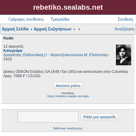
rebetiko.sealabs.net
Γρήγορες συνδέσεις
Τραγούδια
Σύνδεση
Αρχική Σελίδα
Αρχική Συζητήσεων
Αναζήτηση
Radio
12 ακροατές
Κατεργάρα
Δραγάτσης (Ογδοντάκης) Ι.
-
Φραντζεσκοπούλου Μ. (Πολίτισσα)
-
1933
Δίσκος ODEON Ελλάδος GA 1648 / Go-1853 και ανατυπωση στον Columbia
Αμερ. 7069-F / 131202.
Απευθείας:
https://rebetiko.sealabs.net/radio
Βαθύτερες αναζητήσεις;