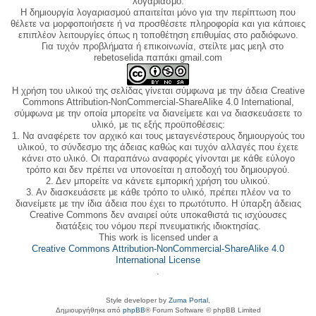
λογαριασμό.
Η δημιουργία λογαριασμού απαιτείται μόνο για την περίπτωση που
θέλετε να μορφοποιήσετε ή να προσθέσετε πληροφορία και για κάποιες
επιπλέον λειτουργίες όπως η τοποθέτηση επιθυμίας στο ραδιόφωνο.
Για τυχόν προβλήματα ή επικοινωνία, στείλτε μας μεηλ στο
rebetoselida παπάκι gmail.com
Η χρήση του υλικού της σελίδας γίνεται σύμφωνα με την άδεια Creative
Commons Attribution-NonCommercial-ShareAlike 4.0 International,
σύμφωνα με την οποία μπορείτε να διανείμετε και να διασκευάσετε το
υλικό, με τις εξής προϋποθέσεις:
1. Να αναφέρετε τον αρχικό και τους μεταγενέστερους δημιουργούς του
υλικού, το σύνδεσμο της άδειας καθώς και τυχόν αλλαγές που έχετε
κάνει στο υλικό. Οι παραπάνω αναφορές γίνονται με κάθε εύλογο
τρόπο και δεν πρέπει να υπονοείται η αποδοχή του δημιουργού.
2. Δεν μπορείτε να κάνετε εμπορική χρήση του υλικού.
3. Αν διασκευάσετε με κάθε τρόπο το υλικό, πρέπει πλέον να το
διανείμετε με την ίδια άδεια που έχει το πρωτότυπο. Η ύπαρξη άδειας
Creative Commons δεν αναιρεί ούτε υποκαθιστά τις ισχύουσες
διατάξεις του νόμου περί πνευματικής ιδιοκτησίας.
This work is licensed under a
Creative Commons Attribution-NonCommercial-ShareAlike 4.0
International License
.
Style developer by
Zuma Portal
,
Δημιουργήθηκε από
phpBB
® Forum Software © phpBB Limited