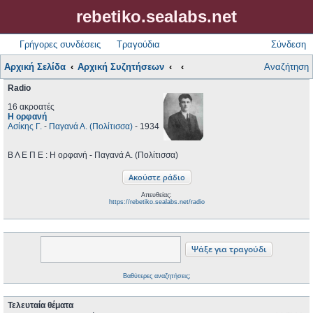
rebetiko.sealabs.net
Γρήγορες συνδέσεις
Τραγούδια
Σύνδεση
Αρχική Σελίδα
Αρχική Συζητήσεων
Αναζήτηση
Radio
16 ακροατές
Η ορφανή
Ασίκης Γ.
-
Παγανά Α. (Πολίτισσα)
- 1934
Β Λ Ε Π Ε : Η ορφανή - Παγανά Α. (Πολίτισσα)
Απευθείας:
https://rebetiko.sealabs.net/radio
Βαθύτερες αναζητήσεις;
Τελευταία θέματα