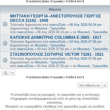
Η αναζήτηση βρήκε 3 εγγραφές • Σελίδα
1
από
1
Θέματα
ΜΗΤΤΑΚΗ ΓΕΩΡΓΙΑ- ΑΝΕΣΤΟΠΟΥΛΟΣ ΓΙΩΡΓΟΣ
DECCA 31162 - 1948
Τελευταία δημοσίευση από
marco21nis
«
08 Αύγ 2026 04:24 pm
Δημοσιεύτηκε σε
Μουσική - Τραγούδια
από
marco21nis
»
08 Αύγ 2026 04:24 pm
» σε
Μουσική - Τραγούδια
ΚΑΠΟΚΗΣ ΔΗΜΗΤΡΗΣ COLUMBIA E-3665 - 1917
Τελευταία δημοσίευση από
marco21nis
«
03 Αύγ 2026 07:56 pm
Δημοσιεύτηκε σε
Μουσική - Τραγούδια
από
marco21nis
»
03 Αύγ 2026 07:56 pm
» σε
Μουσική - Τραγούδια
ΣΤΑΣΙΝΟΠΟΥΛΟΣ ΣΩΤΗΡΗΣ VICTOR 73281 - 1921
Τελευταία δημοσίευση από
marco21nis
«
03 Αύγ 2026 07:55 pm
Δημοσιεύτηκε σε
Μουσική - Τραγούδια
από
marco21nis
»
03 Αύγ 2026 07:55 pm
» σε
Μουσική - Τραγούδια
Η αναζήτηση βρήκε 3 εγγραφές • Σελίδα
1
από
1
Μετάβαση σε
Η ιστοσελίδα είναι μη εμπορική, τα τραγούδια και η αντίστοιχη
πληροφορία συνδιαμορφώνονται από τα μέλη της ιστοσελίδας-
κοινότητας.
Μπορείτε να περιηγηθείτε ελεύθερα στα τραγούδια χωρίς να ανοίξετε