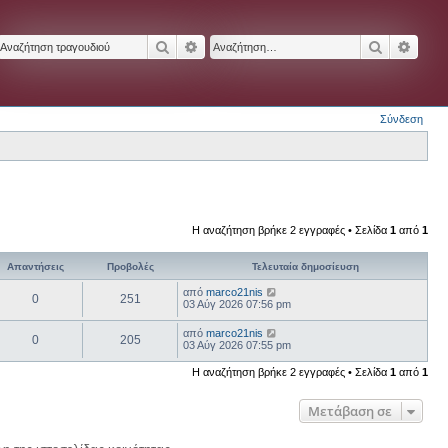
Αναζήτηση
Ειδική αναζήτηση
Αναζήτησ
Ειδικ
Σύνδεση
Η αναζήτηση βρήκε 2 εγγραφές • Σελίδα
1
από
1
Απαντήσεις
Προβολές
Τελευταία δημοσίευση
από
marco21nis
0
251
03 Αύγ 2026 07:56 pm
από
marco21nis
0
205
03 Αύγ 2026 07:55 pm
Η αναζήτηση βρήκε 2 εγγραφές • Σελίδα
1
από
1
Μετάβαση σε