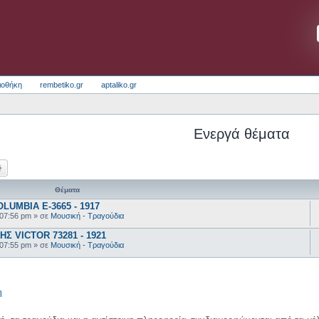
ιοθήκη
rembetiko.gr
aptaliko.gr
Ενεργά θέματα
ζήτηση
Ειδική αναζήτηση
Θέματα
UMBIA E-3665 - 1917
 07:56 pm
» σε
Μουσική - Τραγούδια
 VICTOR 73281 - 1921
 07:55 pm
» σε
Μουσική - Τραγούδια
η