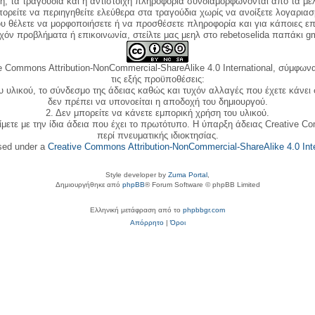
κή, τα τραγούδια και η αντίστοιχη πληροφορία συνδιαμορφώνονται από τα μέλ
ορείτε να περιηγηθείτε ελεύθερα στα τραγούδια χωρίς να ανοίξετε λογαριασ
ου θέλετε να μορφοποιήσετε ή να προσθέσετε πληροφορία και για κάποιες επ
όν προβλήματα ή επικοινωνία, στείλτε μας μεηλ στο rebetoselida παπάκι g
e Commons Attribution-NonCommercial-ShareAlike 4.0 International, σύμφωνα 
τις εξής προϋποθέσεις:
ου υλικού, το σύνδεσμο της άδειας καθώς και τυχόν αλλαγές που έχετε κάνει
δεν πρέπει να υπονοείται η αποδοχή του δημιουργού.
2. Δεν μπορείτε να κάνετε εμπορική χρήση του υλικού.
ίμετε με την ίδια άδεια που έχει το πρωτότυπο. Η ύπαρξη άδειας Creative C
περί πνευματικής ιδιοκτησίας.
nsed under a
Creative Commons Attribution-NonCommercial-ShareAlike 4.0 Inte
Style developer by
Zuma Portal
,
Δημιουργήθηκε από
phpBB
® Forum Software © phpBB Limited
Ελληνική μετάφραση από το
phpbbgr.com
Απόρρητο
|
Όροι