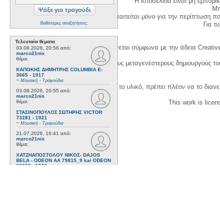
Η ιστοσελίδα είναι μη εμπορι
Μπ
Η δημιουργία λογαριασμού απαιτείται μόνο για την περίπτωση π
Για τυχ
Βαθύτερες αναζητήσεις;
Τελευταία θέματα
Η χρήση του υλικού της σελίδας γίνεται σύμφωνα με την άδεια Creativ
03.08.2026, 20:56
από:
marco21nis
θέμα:
1. Να αναφέρετε τον αρχικό και τους μεταγενέστερους δημιουργούς τ
ΚΑΠΟΚΗΣ ΔΗΜΗΤΡΗΣ COLUMBIA E-
3665 - 1917
~
Μουσική - Τραγούδια
3. Αν διασκευάσετε με κάθε τρόπο το υλικό, πρέπει πλέον να το διανε
03.08.2026, 20:55
από:
marco21nis
This work is lice
θέμα:
ΣΤΑΣΙΝΟΠΟΥΛΟΣ ΣΩΤΗΡΗΣ VICTOR
73281 - 1921
~
Μουσική - Τραγούδια
21.07.2026, 16:41
από:
marco21nis
θέμα:
ΧΑΤΖΗΑΠΟΣΤΟΛΟΥ ΝΙΚΟΣ- DAJOS
BELA - ODEON AA 79815_9 kai ODEON
82022 - 1922
~
Μουσική - Τραγούδια
17.07.2026, 17:44
από:
marco21nis
θέμα:
ΒΕΜΠΟ ΣΟΦΙΑ HIS MASTER'S VOICE
AO 5071 - 1952
~
Μουσική - Τραγούδια