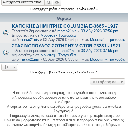
Αναζήτηση
Ειδική αναζήτηση
Η αναζήτηση βρήκε 2 εγγραφές • Σελίδα
1
από
1
Θέματα
ΚΑΠΟΚΗΣ ΔΗΜΗΤΡΗΣ COLUMBIA E-3665 - 1917
Τελευταία δημοσίευση από
marco21nis
«
03 Αύγ 2026 07:56 pm
Δημοσιεύτηκε σε
Μουσική - Τραγούδια
από
marco21nis
»
03 Αύγ 2026 07:56 pm
» σε
Μουσική - Τραγούδια
ΣΤΑΣΙΝΟΠΟΥΛΟΣ ΣΩΤΗΡΗΣ VICTOR 73281 - 1921
Τελευταία δημοσίευση από
marco21nis
«
03 Αύγ 2026 07:55 pm
Δημοσιεύτηκε σε
Μουσική - Τραγούδια
από
marco21nis
»
03 Αύγ 2026 07:55 pm
» σε
Μουσική - Τραγούδια
Η αναζήτηση βρήκε 2 εγγραφές • Σελίδα
1
από
1
Μετάβαση σε
Η ιστοσελίδα είναι μη εμπορική, τα τραγούδια και η αντίστοιχη
πληροφορία συνδιαμορφώνονται από τα μέλη της ιστοσελίδας-
κοινότητας.
Μπορείτε να περιηγηθείτε ελεύθερα στα τραγούδια χωρίς να ανοίξετε
λογαριασμό.
Η δημιουργία λογαριασμού απαιτείται μόνο για την περίπτωση που
θέλετε να μορφοποιήσετε ή να προσθέσετε πληροφορία και για κάποιες
επιπλέον λειτουργίες όπως η τοποθέτηση επιθυμίας στο ραδιόφωνο.