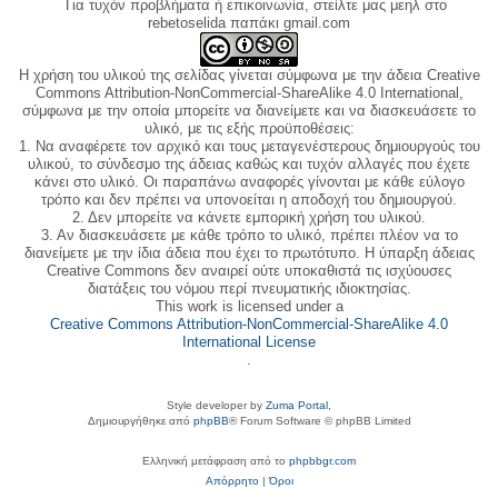
Για τυχόν προβλήματα ή επικοινωνία, στείλτε μας μεηλ στο
rebetoselida παπάκι gmail.com
Η χρήση του υλικού της σελίδας γίνεται σύμφωνα με την άδεια Creative
Commons Attribution-NonCommercial-ShareAlike 4.0 International,
σύμφωνα με την οποία μπορείτε να διανείμετε και να διασκευάσετε το
υλικό, με τις εξής προϋποθέσεις:
1. Να αναφέρετε τον αρχικό και τους μεταγενέστερους δημιουργούς του
υλικού, το σύνδεσμο της άδειας καθώς και τυχόν αλλαγές που έχετε
κάνει στο υλικό. Οι παραπάνω αναφορές γίνονται με κάθε εύλογο
τρόπο και δεν πρέπει να υπονοείται η αποδοχή του δημιουργού.
2. Δεν μπορείτε να κάνετε εμπορική χρήση του υλικού.
3. Αν διασκευάσετε με κάθε τρόπο το υλικό, πρέπει πλέον να το
διανείμετε με την ίδια άδεια που έχει το πρωτότυπο. Η ύπαρξη άδειας
Creative Commons δεν αναιρεί ούτε υποκαθιστά τις ισχύουσες
διατάξεις του νόμου περί πνευματικής ιδιοκτησίας.
This work is licensed under a
Creative Commons Attribution-NonCommercial-ShareAlike 4.0
International License
.
Style developer by
Zuma Portal
,
Δημιουργήθηκε από
phpBB
® Forum Software © phpBB Limited
Ελληνική μετάφραση από το
phpbbgr.com
Απόρρητο
|
Όροι