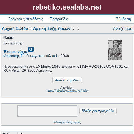
rebetiko.sealabs.net
Γρήγορες συνδέσεις
Τραγούδια
Σύνδεση
Αρχική Σελίδα
Αρχική Συζητήσεων
Αναζήτηση
Radio
13 ακροατές
pageview
Έλα μια νύχτα
Μητσάκης Γ.
-
Γεωργακοπούλου Ι.
- 1948
Ηχογραφήθηκε στις 15 Μαΐου 1948. Δίσκοι στις HMV AO-2810 / OGA 1361 και
RCA Victor 26-8205 Αμερικής.
Απευθείας:
https://rebetiko.sealabs.net/radio
Βαθύτερες αναζητήσεις;