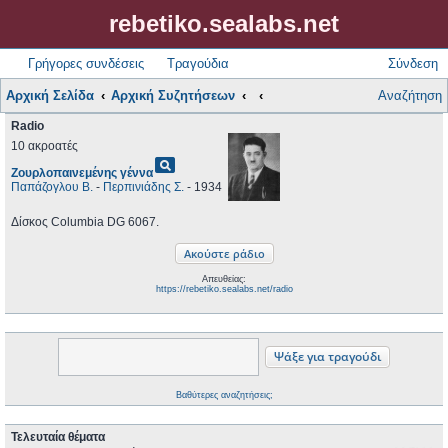
rebetiko.sealabs.net
Γρήγορες συνδέσεις
Τραγούδια
Σύνδεση
Αρχική Σελίδα
Αρχική Συζητήσεων
Αναζήτηση
Radio
10 ακροατές
pageview
Ζουρλοπαινεμένης γέννα
Παπάζογλου Β.
-
Περπινιάδης Σ.
- 1934
Δίσκος Columbia DG 6067.
Απευθείας:
https://rebetiko.sealabs.net/radio
Βαθύτερες αναζητήσεις;
Τελευταία θέματα