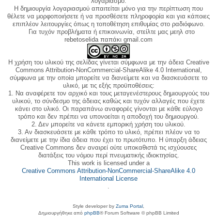
λογαριασμό.
Η δημιουργία λογαριασμού απαιτείται μόνο για την περίπτωση που
θέλετε να μορφοποιήσετε ή να προσθέσετε πληροφορία και για κάποιες
επιπλέον λειτουργίες όπως η τοποθέτηση επιθυμίας στο ραδιόφωνο.
Για τυχόν προβλήματα ή επικοινωνία, στείλτε μας μεηλ στο
rebetoselida παπάκι gmail.com
Η χρήση του υλικού της σελίδας γίνεται σύμφωνα με την άδεια Creative
Commons Attribution-NonCommercial-ShareAlike 4.0 International,
σύμφωνα με την οποία μπορείτε να διανείμετε και να διασκευάσετε το
υλικό, με τις εξής προϋποθέσεις:
1. Να αναφέρετε τον αρχικό και τους μεταγενέστερους δημιουργούς του
υλικού, το σύνδεσμο της άδειας καθώς και τυχόν αλλαγές που έχετε
κάνει στο υλικό. Οι παραπάνω αναφορές γίνονται με κάθε εύλογο
τρόπο και δεν πρέπει να υπονοείται η αποδοχή του δημιουργού.
2. Δεν μπορείτε να κάνετε εμπορική χρήση του υλικού.
3. Αν διασκευάσετε με κάθε τρόπο το υλικό, πρέπει πλέον να το
διανείμετε με την ίδια άδεια που έχει το πρωτότυπο. Η ύπαρξη άδειας
Creative Commons δεν αναιρεί ούτε υποκαθιστά τις ισχύουσες
διατάξεις του νόμου περί πνευματικής ιδιοκτησίας.
This work is licensed under a
Creative Commons Attribution-NonCommercial-ShareAlike 4.0
International License
.
Style developer by
Zuma Portal
,
Δημιουργήθηκε από
phpBB
® Forum Software © phpBB Limited