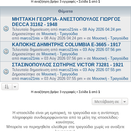
Η αναζήτηση βρήκε 3 εγγραφές • Σελίδα
1
από
1
Θέματα
ΜΗΤΤΑΚΗ ΓΕΩΡΓΙΑ- ΑΝΕΣΤΟΠΟΥΛΟΣ ΓΙΩΡΓΟΣ
DECCA 31162 - 1948
Τελευταία δημοσίευση από
marco21nis
«
08 Αύγ 2026 04:24 pm
Δημοσιεύτηκε σε
Μουσική - Τραγούδια
από
marco21nis
»
08 Αύγ 2026 04:24 pm
» σε
Μουσική - Τραγούδια
ΚΑΠΟΚΗΣ ΔΗΜΗΤΡΗΣ COLUMBIA E-3665 - 1917
Τελευταία δημοσίευση από
marco21nis
«
03 Αύγ 2026 07:56 pm
Δημοσιεύτηκε σε
Μουσική - Τραγούδια
από
marco21nis
»
03 Αύγ 2026 07:56 pm
» σε
Μουσική - Τραγούδια
ΣΤΑΣΙΝΟΠΟΥΛΟΣ ΣΩΤΗΡΗΣ VICTOR 73281 - 1921
Τελευταία δημοσίευση από
marco21nis
«
03 Αύγ 2026 07:55 pm
Δημοσιεύτηκε σε
Μουσική - Τραγούδια
από
marco21nis
»
03 Αύγ 2026 07:55 pm
» σε
Μουσική - Τραγούδια
Η αναζήτηση βρήκε 3 εγγραφές • Σελίδα
1
από
1
Μετάβαση σε
Η ιστοσελίδα είναι μη εμπορική, τα τραγούδια και η αντίστοιχη
πληροφορία συνδιαμορφώνονται από τα μέλη της ιστοσελίδας-
κοινότητας.
Μπορείτε να περιηγηθείτε ελεύθερα στα τραγούδια χωρίς να ανοίξετε