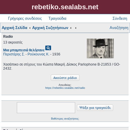
rebetiko.sealabs.net
Γρήγορες συνδέσεις
Τραγούδια
Σύνδεση
Αρχική Σελίδα
Αρχική Συζητήσεων
Αναζήτηση
Radio
13 ακροατές
pageview
Μια μπαμπεσιά θελήσανε
Περιστέρης Σ.
-
Ρούκουνας Κ.
- 1936
Χασάπικο σε στίχους του Κώστα Μακρή. Δίσκος Parlophone B-21853 / GO-
2432.
Απευθείας:
https://rebetiko.sealabs.net/radio
Βαθύτερες αναζητήσεις;