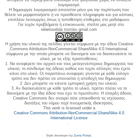
λογαριασμό.
Η δημιουργία λογαριασμού απαιτείται μόνο για την περίπτωση που
θέλετε να μορφοποιήσετε ή να προσθέσετε πληροφορία και για κάποιες
επιπλέον λειτουργίες όπως η τοποθέτηση επιθυμίας στο ραδιόφωνο.
Για τυχόν προβλήματα ή επικοινωνία, στείλτε μας μεηλ στο
rebetoselida παπάκι gmail.com
Η χρήση του υλικού της σελίδας γίνεται σύμφωνα με την άδεια Creative
Commons Attribution-NonCommercial-ShareAlike 4.0 International,
σύμφωνα με την οποία μπορείτε να διανείμετε και να διασκευάσετε το
υλικό, με τις εξής προϋποθέσεις:
1. Να αναφέρετε τον αρχικό και τους μεταγενέστερους δημιουργούς του
υλικού, το σύνδεσμο της άδειας καθώς και τυχόν αλλαγές που έχετε
κάνει στο υλικό. Οι παραπάνω αναφορές γίνονται με κάθε εύλογο
τρόπο και δεν πρέπει να υπονοείται η αποδοχή του δημιουργού.
2. Δεν μπορείτε να κάνετε εμπορική χρήση του υλικού.
3. Αν διασκευάσετε με κάθε τρόπο το υλικό, πρέπει πλέον να το
διανείμετε με την ίδια άδεια που έχει το πρωτότυπο. Η ύπαρξη άδειας
Creative Commons δεν αναιρεί ούτε υποκαθιστά τις ισχύουσες
διατάξεις του νόμου περί πνευματικής ιδιοκτησίας.
This work is licensed under a
Creative Commons Attribution-NonCommercial-ShareAlike 4.0
International License
.
Style developer by
Zuma Portal
,