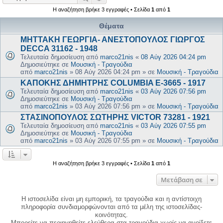
Η αναζήτηση βρήκε 3 εγγραφές • Σελίδα
1
από
1
Θέματα
ΜΗΤΤΑΚΗ ΓΕΩΡΓΙΑ- ΑΝΕΣΤΟΠΟΥΛΟΣ ΓΙΩΡΓΟΣ
DECCA 31162 - 1948
Τελευταία δημοσίευση από
marco21nis
«
08 Αύγ 2026 04:24 pm
Δημοσιεύτηκε σε
Μουσική - Τραγούδια
από
marco21nis
»
08 Αύγ 2026 04:24 pm
» σε
Μουσική - Τραγούδια
ΚΑΠΟΚΗΣ ΔΗΜΗΤΡΗΣ COLUMBIA E-3665 - 1917
Τελευταία δημοσίευση από
marco21nis
«
03 Αύγ 2026 07:56 pm
Δημοσιεύτηκε σε
Μουσική - Τραγούδια
από
marco21nis
»
03 Αύγ 2026 07:56 pm
» σε
Μουσική - Τραγούδια
ΣΤΑΣΙΝΟΠΟΥΛΟΣ ΣΩΤΗΡΗΣ VICTOR 73281 - 1921
Τελευταία δημοσίευση από
marco21nis
«
03 Αύγ 2026 07:55 pm
Δημοσιεύτηκε σε
Μουσική - Τραγούδια
από
marco21nis
»
03 Αύγ 2026 07:55 pm
» σε
Μουσική - Τραγούδια
Η αναζήτηση βρήκε 3 εγγραφές • Σελίδα
1
από
1
Μετάβαση σε
Η ιστοσελίδα είναι μη εμπορική, τα τραγούδια και η αντίστοιχη
πληροφορία συνδιαμορφώνονται από τα μέλη της ιστοσελίδας-
κοινότητας.
Μπορείτε να περιηγηθείτε ελεύθερα στα τραγούδια χωρίς να ανοίξετε