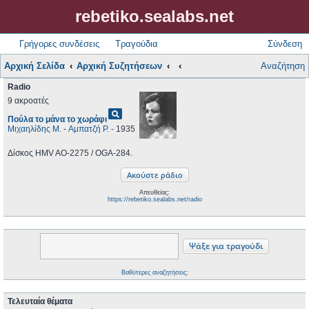
rebetiko.sealabs.net
Γρήγορες συνδέσεις
Τραγούδια
Σύνδεση
Αρχική Σελίδα
Αρχική Συζητήσεων
Αναζήτηση
Radio
9 ακροατές
pageview
Πούλα το μάνα το χωράφι
Μιχαηλίδης Μ.
-
Αμπατζή Ρ.
- 1935
Δίσκος HMV AO-2275 / OGA-284.
Απευθείας:
https://rebetiko.sealabs.net/radio
Βαθύτερες αναζητήσεις;
Τελευταία θέματα