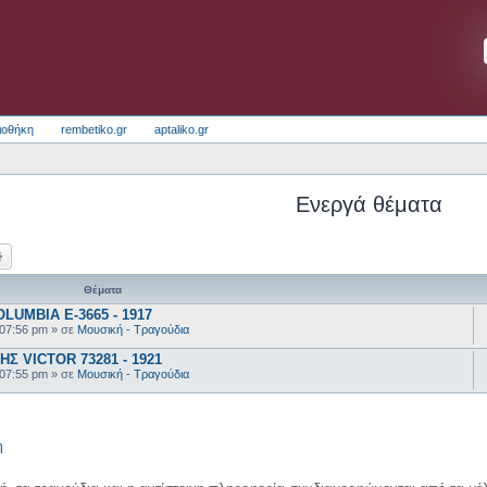
ιοθήκη
rembetiko.gr
aptaliko.gr
Ενεργά θέματα
ζήτηση
Ειδική αναζήτηση
Θέματα
UMBIA E-3665 - 1917
 07:56 pm
» σε
Μουσική - Τραγούδια
 VICTOR 73281 - 1921
 07:55 pm
» σε
Μουσική - Τραγούδια
η