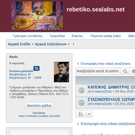
rebetiko.sealabs.net
Γρήγορες συνδέσεις
Τραγούδια
Ετικέτες
Ρεμπετο-pedia (wiki)
Βιβλ
Αρχική Σελίδα
Αρχική Συζητήσεων
Radio
9 ακροατές
Επιστροφή στην ειδική αναζήτηση
pageview
Ανα
Λειώνω μυστικά
Βαμβακάρης Μ.
-
Βαμβακάρης Μ.
- 1939
ΚΑΠΟΚΗΣ ΔΗΜΗΤΡΗΣ COL
Γρήγορο χασάπικο του Μάρκου. Μαζί του
παίζουν μπουζούκι ο Περιστέρης και κιθάρα
από
marco21nis
»
03 Αύγ 2026
ο Σκαρβέλης. Δίσκος Odeon Ελλ. GA-7171
/ GO-3196.
ΣΤΑΣΙΝΟΠΟΥΛΟΣ ΣΩΤΗΡΗΣ
από
marco21nis
»
03 Αύγ 2026
Απευθείας:
https://rebetiko.sealabs.net/radio
Επιστροφή στην ειδική αναζήτησ