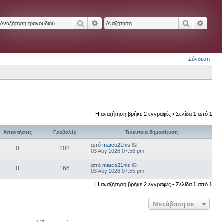
Αναζήτηση
Ειδική αναζήτηση
Αναζήτησ
Ειδικ
Σύνδεση
Η αναζήτηση βρήκε 2 εγγραφές • Σελίδα
1
από
1
Απαντήσεις
Προβολές
Τελευταία δημοσίευση
από
marco21nis
0
202
03 Αύγ 2026 07:56 pm
από
marco21nis
0
166
03 Αύγ 2026 07:55 pm
Η αναζήτηση βρήκε 2 εγγραφές • Σελίδα
1
από
1
Μετάβαση σε