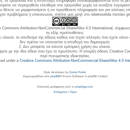
κή, τα τραγούδια και η αντίστοιχη πληροφορία συνδιαμορφώνονται από τα μέλ
ορείτε να περιηγηθείτε ελεύθερα στα τραγούδια χωρίς να ανοίξετε λογαριασ
ου θέλετε να μορφοποιήσετε ή να προσθέσετε πληροφορία και για κάποιες επ
όν προβλήματα ή επικοινωνία, στείλτε μας μεηλ στο rebetoselida παπάκι g
e Commons Attribution-NonCommercial-ShareAlike 4.0 International, σύμφωνα 
τις εξής προϋποθέσεις:
ου υλικού, το σύνδεσμο της άδειας καθώς και τυχόν αλλαγές που έχετε κάνει
δεν πρέπει να υπονοείται η αποδοχή του δημιουργού.
2. Δεν μπορείτε να κάνετε εμπορική χρήση του υλικού.
ίμετε με την ίδια άδεια που έχει το πρωτότυπο. Η ύπαρξη άδειας Creative C
περί πνευματικής ιδιοκτησίας.
nsed under a
Creative Commons Attribution-NonCommercial-ShareAlike 4.0 Inte
Style developer by
Zuma Portal
,
Δημιουργήθηκε από
phpBB
® Forum Software © phpBB Limited
Ελληνική μετάφραση από το
phpbbgr.com
Απόρρητο
|
Όροι