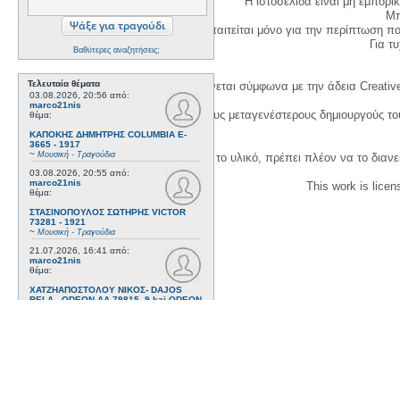
Η ιστοσελίδα είναι μη εμπορι
Μπ
Η δημιουργία λογαριασμού απαιτείται μόνο για την περίπτωση π
Για τυχ
Βαθύτερες αναζητήσεις;
Τελευταία θέματα
Η χρήση του υλικού της σελίδας γίνεται σύμφωνα με την άδεια Creativ
03.08.2026, 20:56
από:
marco21nis
1. Να αναφέρετε τον αρχικό και τους μεταγενέστερους δημιουργούς τ
θέμα:
ΚΑΠΟΚΗΣ ΔΗΜΗΤΡΗΣ COLUMBIA E-
3665 - 1917
~
Μουσική - Τραγούδια
3. Αν διασκευάσετε με κάθε τρόπο το υλικό, πρέπει πλέον να το διανε
03.08.2026, 20:55
από:
marco21nis
This work is lice
θέμα:
ΣΤΑΣΙΝΟΠΟΥΛΟΣ ΣΩΤΗΡΗΣ VICTOR
73281 - 1921
~
Μουσική - Τραγούδια
21.07.2026, 16:41
από:
marco21nis
θέμα:
ΧΑΤΖΗΑΠΟΣΤΟΛΟΥ ΝΙΚΟΣ- DAJOS
BELA - ODEON AA 79815_9 kai ODEON
82022 - 1922
~
Μουσική - Τραγούδια
17.07.2026, 17:44
από:
marco21nis
θέμα:
ΒΕΜΠΟ ΣΟΦΙΑ HIS MASTER'S VOICE
AO 5071 - 1952
~
Μουσική - Τραγούδια