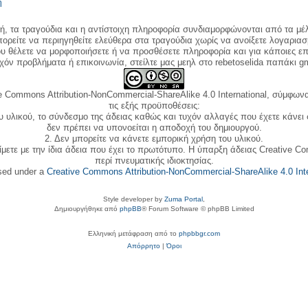
η
κή, τα τραγούδια και η αντίστοιχη πληροφορία συνδιαμορφώνονται από τα μέλ
ορείτε να περιηγηθείτε ελεύθερα στα τραγούδια χωρίς να ανοίξετε λογαριασ
ου θέλετε να μορφοποιήσετε ή να προσθέσετε πληροφορία και για κάποιες επ
όν προβλήματα ή επικοινωνία, στείλτε μας μεηλ στο rebetoselida παπάκι g
e Commons Attribution-NonCommercial-ShareAlike 4.0 International, σύμφωνα 
τις εξής προϋποθέσεις:
ου υλικού, το σύνδεσμο της άδειας καθώς και τυχόν αλλαγές που έχετε κάνει
δεν πρέπει να υπονοείται η αποδοχή του δημιουργού.
2. Δεν μπορείτε να κάνετε εμπορική χρήση του υλικού.
ίμετε με την ίδια άδεια που έχει το πρωτότυπο. Η ύπαρξη άδειας Creative C
περί πνευματικής ιδιοκτησίας.
nsed under a
Creative Commons Attribution-NonCommercial-ShareAlike 4.0 Inte
Style developer by
Zuma Portal
,
Δημιουργήθηκε από
phpBB
® Forum Software © phpBB Limited
Ελληνική μετάφραση από το
phpbbgr.com
Απόρρητο
|
Όροι