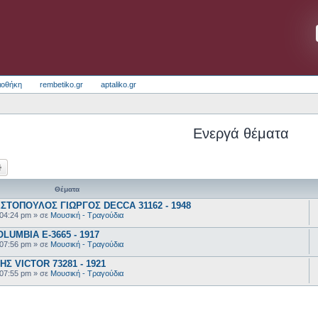
ιοθήκη
rembetiko.gr
aptaliko.gr
Ενεργά θέματα
ζήτηση
Ειδική αναζήτηση
Θέματα
ΣΤΟΠΟΥΛΟΣ ΓΙΩΡΓΟΣ DECCA 31162 - 1948
 04:24 pm
» σε
Μουσική - Τραγούδια
UMBIA E-3665 - 1917
 07:56 pm
» σε
Μουσική - Τραγούδια
 VICTOR 73281 - 1921
 07:55 pm
» σε
Μουσική - Τραγούδια