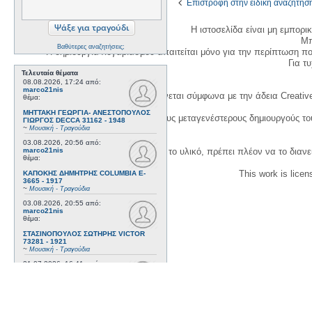
Επιστροφή στην ειδική αναζήτησ
Η ιστοσελίδα είναι μη εμπορι
Μπ
Βαθύτερες αναζητήσεις;
Η δημιουργία λογαριασμού απαιτείται μόνο για την περίπτωση π
Για τυχ
Τελευταία θέματα
08.08.2026, 17:24
από:
marco21nis
Η χρήση του υλικού της σελίδας γίνεται σύμφωνα με την άδεια Creativ
θέμα:
ΜΗΤΤΑΚΗ ΓΕΩΡΓΙΑ- ΑΝΕΣΤΟΠΟΥΛΟΣ
1. Να αναφέρετε τον αρχικό και τους μεταγενέστερους δημιουργούς τ
ΓΙΩΡΓΟΣ DECCA 31162 - 1948
~
Μουσική - Τραγούδια
03.08.2026, 20:56
από:
3. Αν διασκευάσετε με κάθε τρόπο το υλικό, πρέπει πλέον να το διανε
marco21nis
θέμα:
This work is lice
ΚΑΠΟΚΗΣ ΔΗΜΗΤΡΗΣ COLUMBIA E-
3665 - 1917
~
Μουσική - Τραγούδια
03.08.2026, 20:55
από:
marco21nis
θέμα:
ΣΤΑΣΙΝΟΠΟΥΛΟΣ ΣΩΤΗΡΗΣ VICTOR
73281 - 1921
~
Μουσική - Τραγούδια
21.07.2026, 16:41
από:
marco21nis
θέμα:
ΧΑΤΖΗΑΠΟΣΤΟΛΟΥ ΝΙΚΟΣ- DAJOS
BELA - ODEON AA 79815_9 kai ODEON
82022 - 1922