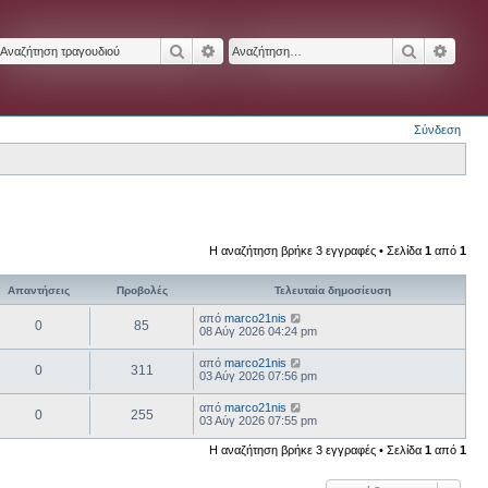
Αναζήτηση
Ειδική αναζήτηση
Αναζήτησ
Ειδικ
Σύνδεση
Η αναζήτηση βρήκε 3 εγγραφές • Σελίδα
1
από
1
Απαντήσεις
Προβολές
Τελευταία δημοσίευση
από
marco21nis
0
85
08 Αύγ 2026 04:24 pm
από
marco21nis
0
311
03 Αύγ 2026 07:56 pm
από
marco21nis
0
255
03 Αύγ 2026 07:55 pm
Η αναζήτηση βρήκε 3 εγγραφές • Σελίδα
1
από
1