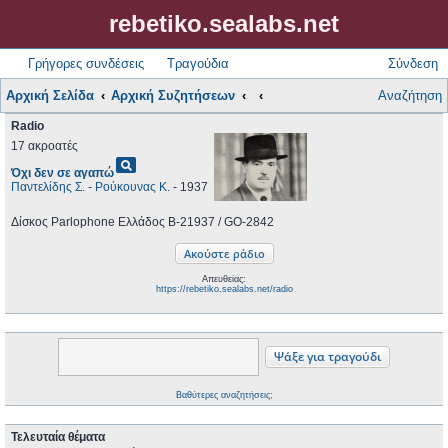
rebetiko.sealabs.net
Γρήγορες συνδέσεις
Τραγούδια
Σύνδεση
Αρχική Σελίδα
Αρχική Συζητήσεων
Αναζήτηση
Radio
17 ακροατές
pageview
Όχι δεν σε αγαπώ
Παντελίδης Σ.
-
Ρούκουνας Κ.
- 1937
Δίσκος Parlophone Ελλάδος B-21937 / GO-2842
Απευθείας:
https://rebetiko.sealabs.net/radio
Βαθύτερες αναζητήσεις;
Τελευταία θέματα