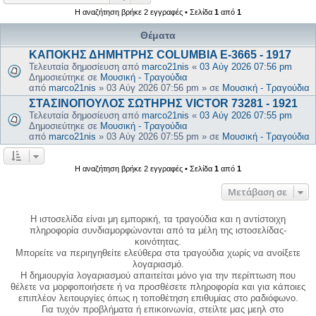
Η αναζήτηση βρήκε 2 εγγραφές • Σελίδα
1
από
1
Θέματα
ΚΑΠΟΚΗΣ ΔΗΜΗΤΡΗΣ COLUMBIA E-3665 - 1917
Τελευταία δημοσίευση από
marco21nis
«
03 Αύγ 2026 07:56 pm
Δημοσιεύτηκε σε
Μουσική - Τραγούδια
από
marco21nis
»
03 Αύγ 2026 07:56 pm
» σε
Μουσική - Τραγούδια
ΣΤΑΣΙΝΟΠΟΥΛΟΣ ΣΩΤΗΡΗΣ VICTOR 73281 - 1921
Τελευταία δημοσίευση από
marco21nis
«
03 Αύγ 2026 07:55 pm
Δημοσιεύτηκε σε
Μουσική - Τραγούδια
από
marco21nis
»
03 Αύγ 2026 07:55 pm
» σε
Μουσική - Τραγούδια
Η αναζήτηση βρήκε 2 εγγραφές • Σελίδα
1
από
1
Μετάβαση σε
Η ιστοσελίδα είναι μη εμπορική, τα τραγούδια και η αντίστοιχη
πληροφορία συνδιαμορφώνονται από τα μέλη της ιστοσελίδας-
κοινότητας.
Μπορείτε να περιηγηθείτε ελεύθερα στα τραγούδια χωρίς να ανοίξετε
λογαριασμό.
Η δημιουργία λογαριασμού απαιτείται μόνο για την περίπτωση που
θέλετε να μορφοποιήσετε ή να προσθέσετε πληροφορία και για κάποιες
επιπλέον λειτουργίες όπως η τοποθέτηση επιθυμίας στο ραδιόφωνο.
Για τυχόν προβλήματα ή επικοινωνία, στείλτε μας μεηλ στο