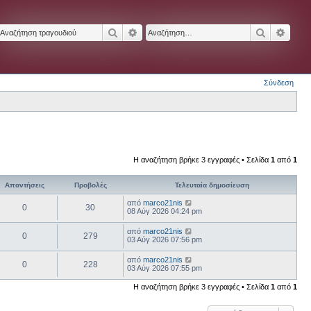
Αναζήτηση
Ειδική αναζήτηση
Αναζήτησ
Ειδικ
Σύνδεση
Η αναζήτηση βρήκε 3 εγγραφές • Σελίδα
1
από
1
Απαντήσεις
Προβολές
Τελευταία δημοσίευση
από
marco21nis
0
30
08 Αύγ 2026 04:24 pm
από
marco21nis
0
279
03 Αύγ 2026 07:56 pm
από
marco21nis
0
228
03 Αύγ 2026 07:55 pm
Η αναζήτηση βρήκε 3 εγγραφές • Σελίδα
1
από
1