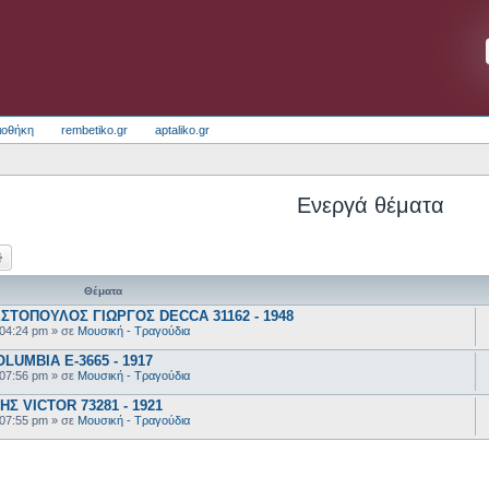
ιοθήκη
rembetiko.gr
aptaliko.gr
Ενεργά θέματα
ζήτηση
Ειδική αναζήτηση
Θέματα
ΣΤΟΠΟΥΛΟΣ ΓΙΩΡΓΟΣ DECCA 31162 - 1948
 04:24 pm
» σε
Μουσική - Τραγούδια
UMBIA E-3665 - 1917
 07:56 pm
» σε
Μουσική - Τραγούδια
 VICTOR 73281 - 1921
 07:55 pm
» σε
Μουσική - Τραγούδια