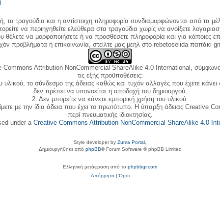
η
κή, τα τραγούδια και η αντίστοιχη πληροφορία συνδιαμορφώνονται από τα μέλ
ορείτε να περιηγηθείτε ελεύθερα στα τραγούδια χωρίς να ανοίξετε λογαριασ
ου θέλετε να μορφοποιήσετε ή να προσθέσετε πληροφορία και για κάποιες επ
όν προβλήματα ή επικοινωνία, στείλτε μας μεηλ στο rebetoselida παπάκι g
e Commons Attribution-NonCommercial-ShareAlike 4.0 International, σύμφωνα 
τις εξής προϋποθέσεις:
ου υλικού, το σύνδεσμο της άδειας καθώς και τυχόν αλλαγές που έχετε κάνει
δεν πρέπει να υπονοείται η αποδοχή του δημιουργού.
2. Δεν μπορείτε να κάνετε εμπορική χρήση του υλικού.
ίμετε με την ίδια άδεια που έχει το πρωτότυπο. Η ύπαρξη άδειας Creative C
περί πνευματικής ιδιοκτησίας.
nsed under a
Creative Commons Attribution-NonCommercial-ShareAlike 4.0 Inte
Style developer by
Zuma Portal
,
Δημιουργήθηκε από
phpBB
® Forum Software © phpBB Limited
Ελληνική μετάφραση από το
phpbbgr.com
Απόρρητο
|
Όροι