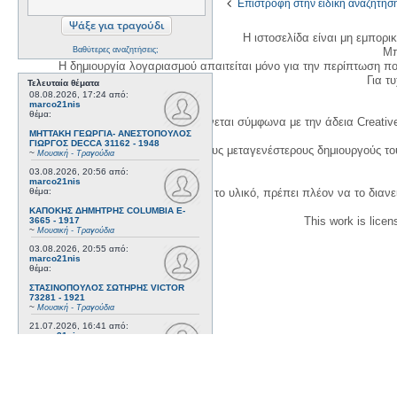
Επιστροφή στην ειδική αναζήτησ
Η ιστοσελίδα είναι μη εμπορι
Μπ
Βαθύτερες αναζητήσεις;
Η δημιουργία λογαριασμού απαιτείται μόνο για την περίπτωση π
Για τυχ
Τελευταία θέματα
08.08.2026, 17:24
από:
marco21nis
θέμα:
Η χρήση του υλικού της σελίδας γίνεται σύμφωνα με την άδεια Creativ
ΜΗΤΤΑΚΗ ΓΕΩΡΓΙΑ- ΑΝΕΣΤΟΠΟΥΛΟΣ
ΓΙΩΡΓΟΣ DECCA 31162 - 1948
1. Να αναφέρετε τον αρχικό και τους μεταγενέστερους δημιουργούς τ
~
Μουσική - Τραγούδια
03.08.2026, 20:56
από:
marco21nis
3. Αν διασκευάσετε με κάθε τρόπο το υλικό, πρέπει πλέον να το διανε
θέμα:
ΚΑΠΟΚΗΣ ΔΗΜΗΤΡΗΣ COLUMBIA E-
This work is lice
3665 - 1917
~
Μουσική - Τραγούδια
03.08.2026, 20:55
από:
marco21nis
θέμα:
ΣΤΑΣΙΝΟΠΟΥΛΟΣ ΣΩΤΗΡΗΣ VICTOR
73281 - 1921
~
Μουσική - Τραγούδια
21.07.2026, 16:41
από:
marco21nis
θέμα:
ΧΑΤΖΗΑΠΟΣΤΟΛΟΥ ΝΙΚΟΣ- DAJOS
BELA - ODEON AA 79815_9 kai ODEON
82022 - 1922
~
Μουσική - Τραγούδια