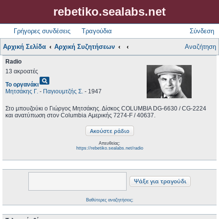
rebetiko.sealabs.net
Γρήγορες συνδέσεις
Τραγούδια
Σύνδεση
Αρχική Σελίδα
Αρχική Συζητήσεων
Αναζήτηση
Radio
13 ακροατές
pageview
Το οργανάκι
Μητσάκης Γ.
-
Παγιουμτζής Σ.
- 1947
Στο μπουζούκι ο Γιώργος Μητσάκης. Δίσκος COLUMBIA DG-6630 / CG-2224
και ανατύπωση στον Columbia Αμερικής 7274-F / 40637.
Απευθείας:
https://rebetiko.sealabs.net/radio
Βαθύτερες αναζητήσεις;