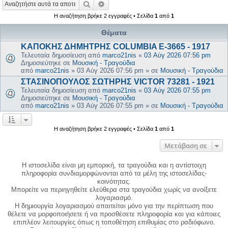
Αναζήτηση
Ειδική αναζήτηση
Η αναζήτηση βρήκε 2 εγγραφές • Σελίδα
1
από
1
Θέματα
ΚΑΠΟΚΗΣ ΔΗΜΗΤΡΗΣ COLUMBIA E-3665 - 1917
Τελευταία δημοσίευση από
marco21nis
«
03 Αύγ 2026 07:56 pm
Δημοσιεύτηκε σε
Μουσική - Τραγούδια
από
marco21nis
»
03 Αύγ 2026 07:56 pm
» σε
Μουσική - Τραγούδια
ΣΤΑΣΙΝΟΠΟΥΛΟΣ ΣΩΤΗΡΗΣ VICTOR 73281 - 1921
Τελευταία δημοσίευση από
marco21nis
«
03 Αύγ 2026 07:55 pm
Δημοσιεύτηκε σε
Μουσική - Τραγούδια
από
marco21nis
»
03 Αύγ 2026 07:55 pm
» σε
Μουσική - Τραγούδια
Η αναζήτηση βρήκε 2 εγγραφές • Σελίδα
1
από
1
Μετάβαση σε
Η ιστοσελίδα είναι μη εμπορική, τα τραγούδια και η αντίστοιχη
πληροφορία συνδιαμορφώνονται από τα μέλη της ιστοσελίδας-
κοινότητας.
Μπορείτε να περιηγηθείτε ελεύθερα στα τραγούδια χωρίς να ανοίξετε
λογαριασμό.
Η δημιουργία λογαριασμού απαιτείται μόνο για την περίπτωση που
θέλετε να μορφοποιήσετε ή να προσθέσετε πληροφορία και για κάποιες
επιπλέον λειτουργίες όπως η τοποθέτηση επιθυμίας στο ραδιόφωνο.