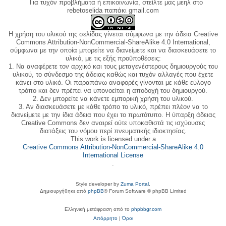
Για τυχόν προβλήματα ή επικοινωνία, στείλτε μας μεηλ στο
rebetoselida παπάκι gmail.com
Η χρήση του υλικού της σελίδας γίνεται σύμφωνα με την άδεια Creative
Commons Attribution-NonCommercial-ShareAlike 4.0 International,
σύμφωνα με την οποία μπορείτε να διανείμετε και να διασκευάσετε το
υλικό, με τις εξής προϋποθέσεις:
1. Να αναφέρετε τον αρχικό και τους μεταγενέστερους δημιουργούς του
υλικού, το σύνδεσμο της άδειας καθώς και τυχόν αλλαγές που έχετε
κάνει στο υλικό. Οι παραπάνω αναφορές γίνονται με κάθε εύλογο
τρόπο και δεν πρέπει να υπονοείται η αποδοχή του δημιουργού.
2. Δεν μπορείτε να κάνετε εμπορική χρήση του υλικού.
3. Αν διασκευάσετε με κάθε τρόπο το υλικό, πρέπει πλέον να το
διανείμετε με την ίδια άδεια που έχει το πρωτότυπο. Η ύπαρξη άδειας
Creative Commons δεν αναιρεί ούτε υποκαθιστά τις ισχύουσες
διατάξεις του νόμου περί πνευματικής ιδιοκτησίας.
This work is licensed under a
Creative Commons Attribution-NonCommercial-ShareAlike 4.0
International License
.
Style developer by
Zuma Portal
,
Δημιουργήθηκε από
phpBB
® Forum Software © phpBB Limited
Ελληνική μετάφραση από το
phpbbgr.com
Απόρρητο
|
Όροι