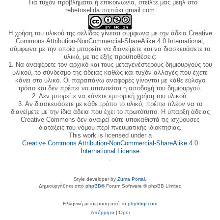
Για τυχόν προβλήματα ή επικοινωνία, στείλτε μας μεηλ στο
rebetoselida παπάκι gmail.com
Η χρήση του υλικού της σελίδας γίνεται σύμφωνα με την άδεια Creative
Commons Attribution-NonCommercial-ShareAlike 4.0 International,
σύμφωνα με την οποία μπορείτε να διανείμετε και να διασκευάσετε το
υλικό, με τις εξής προϋποθέσεις:
1. Να αναφέρετε τον αρχικό και τους μεταγενέστερους δημιουργούς του
υλικού, το σύνδεσμο της άδειας καθώς και τυχόν αλλαγές που έχετε
κάνει στο υλικό. Οι παραπάνω αναφορές γίνονται με κάθε εύλογο
τρόπο και δεν πρέπει να υπονοείται η αποδοχή του δημιουργού.
2. Δεν μπορείτε να κάνετε εμπορική χρήση του υλικού.
3. Αν διασκευάσετε με κάθε τρόπο το υλικό, πρέπει πλέον να το
διανείμετε με την ίδια άδεια που έχει το πρωτότυπο. Η ύπαρξη άδειας
Creative Commons δεν αναιρεί ούτε υποκαθιστά τις ισχύουσες
διατάξεις του νόμου περί πνευματικής ιδιοκτησίας.
This work is licensed under a
Creative Commons Attribution-NonCommercial-ShareAlike 4.0
International License
.
Style developer by
Zuma Portal
,
Δημιουργήθηκε από
phpBB
® Forum Software © phpBB Limited
Ελληνική μετάφραση από το
phpbbgr.com
Απόρρητο
|
Όροι