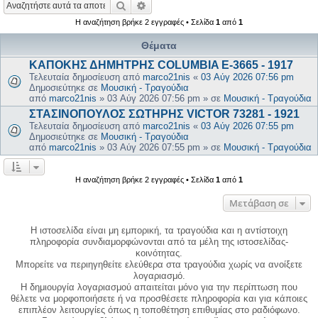
Αναζήτηση
Ειδική αναζήτηση
Η αναζήτηση βρήκε 2 εγγραφές • Σελίδα
1
από
1
Θέματα
ΚΑΠΟΚΗΣ ΔΗΜΗΤΡΗΣ COLUMBIA E-3665 - 1917
Τελευταία δημοσίευση από
marco21nis
«
03 Αύγ 2026 07:56 pm
Δημοσιεύτηκε σε
Μουσική - Τραγούδια
από
marco21nis
»
03 Αύγ 2026 07:56 pm
» σε
Μουσική - Τραγούδια
ΣΤΑΣΙΝΟΠΟΥΛΟΣ ΣΩΤΗΡΗΣ VICTOR 73281 - 1921
Τελευταία δημοσίευση από
marco21nis
«
03 Αύγ 2026 07:55 pm
Δημοσιεύτηκε σε
Μουσική - Τραγούδια
από
marco21nis
»
03 Αύγ 2026 07:55 pm
» σε
Μουσική - Τραγούδια
Η αναζήτηση βρήκε 2 εγγραφές • Σελίδα
1
από
1
Μετάβαση σε
Η ιστοσελίδα είναι μη εμπορική, τα τραγούδια και η αντίστοιχη
πληροφορία συνδιαμορφώνονται από τα μέλη της ιστοσελίδας-
κοινότητας.
Μπορείτε να περιηγηθείτε ελεύθερα στα τραγούδια χωρίς να ανοίξετε
λογαριασμό.
Η δημιουργία λογαριασμού απαιτείται μόνο για την περίπτωση που
θέλετε να μορφοποιήσετε ή να προσθέσετε πληροφορία και για κάποιες
επιπλέον λειτουργίες όπως η τοποθέτηση επιθυμίας στο ραδιόφωνο.