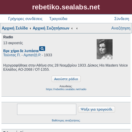
rebetiko.sealabs.net
Γρήγορες συνδέσεις
Τραγούδια
Σύνδεση
Αρχική Σελίδα
Αρχική Συζητήσεων
Αναζήτηση
Radio
13 ακροατές
pageview
Βρε χήρα δε λυπάσαι
Τούντας Π.
-
Αμπατζή Ρ.
- 1933
Ηχογραφήθηκε στην Αθήνα στις 28 Νοεμβρίου 1933. Δίσκος His Masters Voice
Ελλάδος AO-2068 / OT-1355.
Απευθείας:
https://rebetiko.sealabs.net/radio
Βαθύτερες αναζητήσεις;