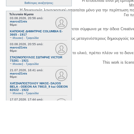
Η ιστοσελίδα είναι μη εμπορι
Βαθύτερες αναζητήσεις;
Μπ
Η δημιουργία λογαριασμού απαιτείται μόνο για την περίπτωση π
Για τυχ
Τελευταία θέματα
03.08.2026, 20:56
από:
marco21nis
θέμα:
Η χρήση του υλικού της σελίδας γίνεται σύμφωνα με την άδεια Creativ
ΚΑΠΟΚΗΣ ΔΗΜΗΤΡΗΣ COLUMBIA E-
3665 - 1917
1. Να αναφέρετε τον αρχικό και τους μεταγενέστερους δημιουργούς τ
~
Μουσική - Τραγούδια
03.08.2026, 20:55
από:
marco21nis
θέμα:
3. Αν διασκευάσετε με κάθε τρόπο το υλικό, πρέπει πλέον να το διανε
ΣΤΑΣΙΝΟΠΟΥΛΟΣ ΣΩΤΗΡΗΣ VICTOR
73281 - 1921
This work is lice
~
Μουσική - Τραγούδια
21.07.2026, 16:41
από:
marco21nis
θέμα:
ΧΑΤΖΗΑΠΟΣΤΟΛΟΥ ΝΙΚΟΣ- DAJOS
BELA - ODEON AA 79815_9 kai ODEON
82022 - 1922
~
Μουσική - Τραγούδια
17.07.2026, 17:44
από:
marco21nis
θέμα:
ΒΕΜΠΟ ΣΟΦΙΑ HIS MASTER'S VOICE
AO 5071 - 1952
~
Μουσική - Τραγούδια
08.07.2026, 16:32
από:
marco21nis
θέμα: