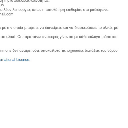
η της ιστοσελίδας-κοινότητας.
μό.
ιπλέον λειτουργίες όπως η τοποθέτηση επιθυμίας στο ραδιόφωνο.
mail.com
με την οποία μπορείτε να διανείμετε και να διασκευάσετε το υλικό, με
 στο υλικό. Οι παραπάνω αναφορές γίνονται με κάθε εύλογο τρόπο και
ommons δεν αναιρεί ούτε υποκαθιστά τις ισχύουσες διατάξεις του νόμου
rnational License
.