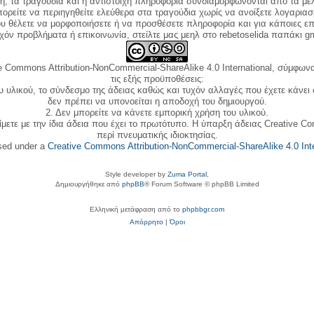
κή, τα τραγούδια και η αντίστοιχη πληροφορία συνδιαμορφώνονται από τα μέλ
ορείτε να περιηγηθείτε ελεύθερα στα τραγούδια χωρίς να ανοίξετε λογαριασ
ου θέλετε να μορφοποιήσετε ή να προσθέσετε πληροφορία και για κάποιες επ
όν προβλήματα ή επικοινωνία, στείλτε μας μεηλ στο rebetoselida παπάκι g
e Commons Attribution-NonCommercial-ShareAlike 4.0 International, σύμφωνα 
τις εξής προϋποθέσεις:
ου υλικού, το σύνδεσμο της άδειας καθώς και τυχόν αλλαγές που έχετε κάνει
δεν πρέπει να υπονοείται η αποδοχή του δημιουργού.
2. Δεν μπορείτε να κάνετε εμπορική χρήση του υλικού.
ίμετε με την ίδια άδεια που έχει το πρωτότυπο. Η ύπαρξη άδειας Creative C
περί πνευματικής ιδιοκτησίας.
nsed under a
Creative Commons Attribution-NonCommercial-ShareAlike 4.0 Inte
Style developer by
Zuma Portal
,
Δημιουργήθηκε από
phpBB
® Forum Software © phpBB Limited
Ελληνική μετάφραση από το
phpbbgr.com
Απόρρητο
|
Όροι