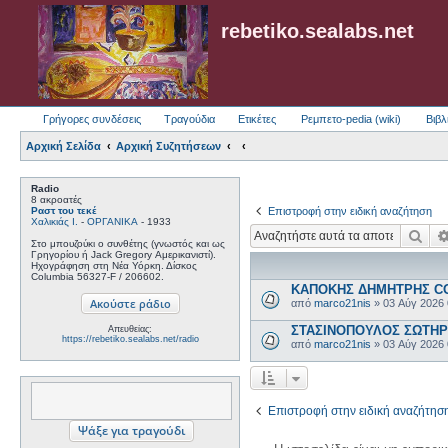
rebetiko.sealabs.net
Γρήγορες συνδέσεις
Τραγούδια
Ετικέτες
Ρεμπετο-pedia (wiki)
Βιβλ
Αρχική Σελίδα
Αρχική Συζητήσεων
Radio
8 ακροατές
Ραστ του τεκέ
Επιστροφή στην ειδική αναζήτηση
Χαλικιάς Ι.
-
ΟΡΓΑΝΙΚΑ
- 1933
Ανα
Στο μπουζούκι ο συνθέτης (γνωστός και ως
Γρηγορίου ή Jack Gregory Αμερικανιστί).
Ηχογράφηση στη Νέα Υόρκη. Δίσκος
Columbia 56327-F / 206602.
ΚΑΠΟΚΗΣ ΔΗΜΗΤΡΗΣ COL
από
marco21nis
»
03 Αύγ 2026
ΣΤΑΣΙΝΟΠΟΥΛΟΣ ΣΩΤΗΡΗΣ
Απευθείας:
https://rebetiko.sealabs.net/radio
από
marco21nis
»
03 Αύγ 2026
Επιστροφή στην ειδική αναζήτησ