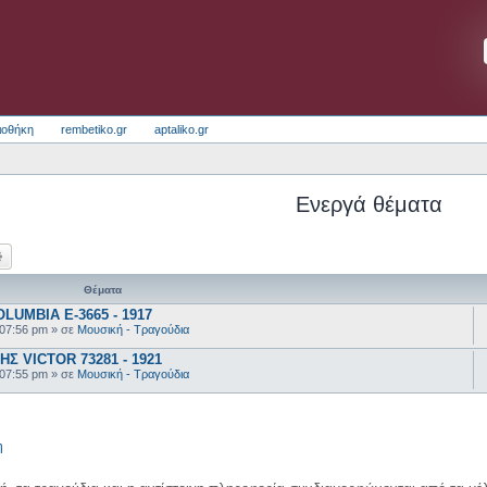
ιοθήκη
rembetiko.gr
aptaliko.gr
Ενεργά θέματα
ζήτηση
Ειδική αναζήτηση
Θέματα
UMBIA E-3665 - 1917
 07:56 pm
» σε
Μουσική - Τραγούδια
 VICTOR 73281 - 1921
 07:55 pm
» σε
Μουσική - Τραγούδια
η