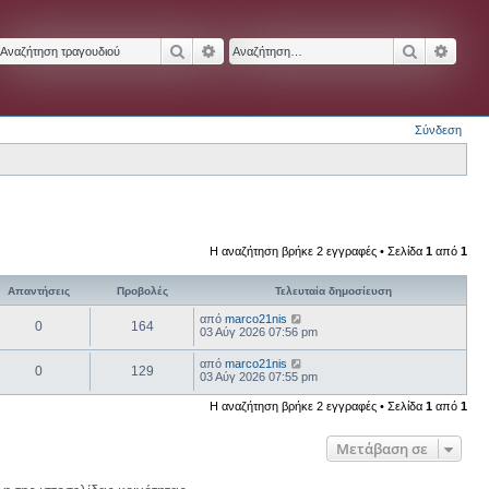
Αναζήτηση
Ειδική αναζήτηση
Αναζήτησ
Ειδικ
Σύνδεση
Η αναζήτηση βρήκε 2 εγγραφές • Σελίδα
1
από
1
Απαντήσεις
Προβολές
Τελευταία δημοσίευση
από
marco21nis
0
164
03 Αύγ 2026 07:56 pm
από
marco21nis
0
129
03 Αύγ 2026 07:55 pm
Η αναζήτηση βρήκε 2 εγγραφές • Σελίδα
1
από
1
Μετάβαση σε