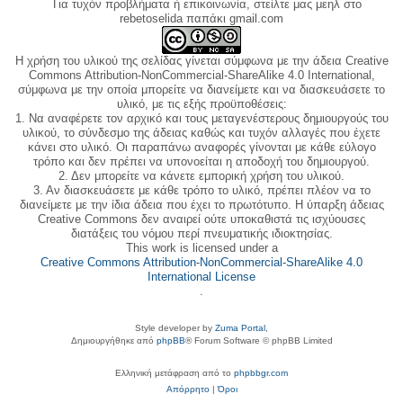
Για τυχόν προβλήματα ή επικοινωνία, στείλτε μας μεηλ στο
rebetoselida παπάκι gmail.com
Η χρήση του υλικού της σελίδας γίνεται σύμφωνα με την άδεια Creative
Commons Attribution-NonCommercial-ShareAlike 4.0 International,
σύμφωνα με την οποία μπορείτε να διανείμετε και να διασκευάσετε το
υλικό, με τις εξής προϋποθέσεις:
1. Να αναφέρετε τον αρχικό και τους μεταγενέστερους δημιουργούς του
υλικού, το σύνδεσμο της άδειας καθώς και τυχόν αλλαγές που έχετε
κάνει στο υλικό. Οι παραπάνω αναφορές γίνονται με κάθε εύλογο
τρόπο και δεν πρέπει να υπονοείται η αποδοχή του δημιουργού.
2. Δεν μπορείτε να κάνετε εμπορική χρήση του υλικού.
3. Αν διασκευάσετε με κάθε τρόπο το υλικό, πρέπει πλέον να το
διανείμετε με την ίδια άδεια που έχει το πρωτότυπο. Η ύπαρξη άδειας
Creative Commons δεν αναιρεί ούτε υποκαθιστά τις ισχύουσες
διατάξεις του νόμου περί πνευματικής ιδιοκτησίας.
This work is licensed under a
Creative Commons Attribution-NonCommercial-ShareAlike 4.0
International License
.
Style developer by
Zuma Portal
,
Δημιουργήθηκε από
phpBB
® Forum Software © phpBB Limited
Ελληνική μετάφραση από το
phpbbgr.com
Απόρρητο
|
Όροι