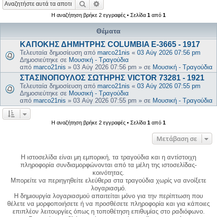
Αναζήτηση
Ειδική αναζήτηση
Η αναζήτηση βρήκε 2 εγγραφές • Σελίδα
1
από
1
Θέματα
ΚΑΠΟΚΗΣ ΔΗΜΗΤΡΗΣ COLUMBIA E-3665 - 1917
Τελευταία δημοσίευση από
marco21nis
«
03 Αύγ 2026 07:56 pm
Δημοσιεύτηκε σε
Μουσική - Τραγούδια
από
marco21nis
»
03 Αύγ 2026 07:56 pm
» σε
Μουσική - Τραγούδια
ΣΤΑΣΙΝΟΠΟΥΛΟΣ ΣΩΤΗΡΗΣ VICTOR 73281 - 1921
Τελευταία δημοσίευση από
marco21nis
«
03 Αύγ 2026 07:55 pm
Δημοσιεύτηκε σε
Μουσική - Τραγούδια
από
marco21nis
»
03 Αύγ 2026 07:55 pm
» σε
Μουσική - Τραγούδια
Η αναζήτηση βρήκε 2 εγγραφές • Σελίδα
1
από
1
Μετάβαση σε
Η ιστοσελίδα είναι μη εμπορική, τα τραγούδια και η αντίστοιχη
πληροφορία συνδιαμορφώνονται από τα μέλη της ιστοσελίδας-
κοινότητας.
Μπορείτε να περιηγηθείτε ελεύθερα στα τραγούδια χωρίς να ανοίξετε
λογαριασμό.
Η δημιουργία λογαριασμού απαιτείται μόνο για την περίπτωση που
θέλετε να μορφοποιήσετε ή να προσθέσετε πληροφορία και για κάποιες
επιπλέον λειτουργίες όπως η τοποθέτηση επιθυμίας στο ραδιόφωνο.