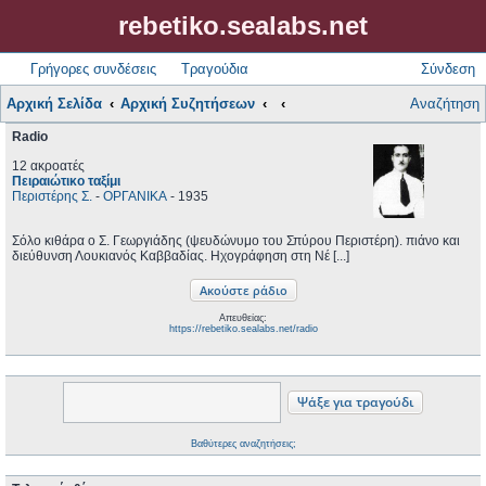
rebetiko.sealabs.net
Γρήγορες συνδέσεις
Τραγούδια
Σύνδεση
Αρχική Σελίδα
Αρχική Συζητήσεων
Αναζήτηση
Radio
12 ακροατές
Πειραιώτικο ταξίμι
Περιστέρης Σ.
-
ΟΡΓΑΝΙΚΑ
- 1935
Σόλο κιθάρα ο Σ. Γεωργιάδης (ψευδώνυμο του Σπύρου Περιστέρη). πιάνο και
διεύθυνση Λουκιανός Καββαδίας. Ηχογράφηση στη Νέ [...]
Απευθείας:
https://rebetiko.sealabs.net/radio
Βαθύτερες αναζητήσεις;