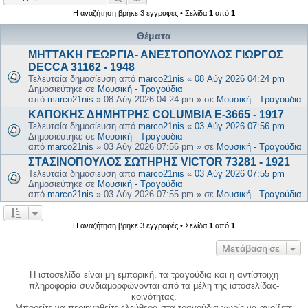
Η αναζήτηση βρήκε 3 εγγραφές • Σελίδα
1
από
1
Θέματα
ΜΗΤΤΑΚΗ ΓΕΩΡΓΙΑ- ΑΝΕΣΤΟΠΟΥΛΟΣ ΓΙΩΡΓΟΣ
DECCA 31162 - 1948
Τελευταία δημοσίευση από
marco21nis
«
08 Αύγ 2026 04:24 pm
Δημοσιεύτηκε σε
Μουσική - Τραγούδια
από
marco21nis
»
08 Αύγ 2026 04:24 pm
» σε
Μουσική - Τραγούδια
ΚΑΠΟΚΗΣ ΔΗΜΗΤΡΗΣ COLUMBIA E-3665 - 1917
Τελευταία δημοσίευση από
marco21nis
«
03 Αύγ 2026 07:56 pm
Δημοσιεύτηκε σε
Μουσική - Τραγούδια
από
marco21nis
»
03 Αύγ 2026 07:56 pm
» σε
Μουσική - Τραγούδια
ΣΤΑΣΙΝΟΠΟΥΛΟΣ ΣΩΤΗΡΗΣ VICTOR 73281 - 1921
Τελευταία δημοσίευση από
marco21nis
«
03 Αύγ 2026 07:55 pm
Δημοσιεύτηκε σε
Μουσική - Τραγούδια
από
marco21nis
»
03 Αύγ 2026 07:55 pm
» σε
Μουσική - Τραγούδια
Η αναζήτηση βρήκε 3 εγγραφές • Σελίδα
1
από
1
Μετάβαση σε
Η ιστοσελίδα είναι μη εμπορική, τα τραγούδια και η αντίστοιχη
πληροφορία συνδιαμορφώνονται από τα μέλη της ιστοσελίδας-
κοινότητας.
Μπορείτε να περιηγηθείτε ελεύθερα στα τραγούδια χωρίς να ανοίξετε