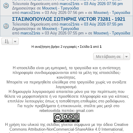
Τελευταία δημοσίευση από
marco21nis
«
03 Αύγ 2026 07:56 pm
Δημοσιεύτηκε σε
Μουσική - Τραγούδια
από
marco21nis
»
03 Αύγ 2026 07:56 pm
» σε
Μουσική - Τραγούδια
ΣΤΑΣΙΝΟΠΟΥΛΟΣ ΣΩΤΗΡΗΣ VICTOR 73281 - 1921
Τελευταία δημοσίευση από
marco21nis
«
03 Αύγ 2026 07:55 pm
Δημοσιεύτηκε σε
Μουσική - Τραγούδια
από
marco21nis
»
03 Αύγ 2026 07:55 pm
» σε
Μουσική - Τραγούδια
Η αναζήτηση βρήκε 2 εγγραφές • Σελίδα
1
από
1
Μετάβαση σε
Η ιστοσελίδα είναι μη εμπορική, τα τραγούδια και η αντίστοιχη
πληροφορία συνδιαμορφώνονται από τα μέλη της ιστοσελίδας-
κοινότητας.
Μπορείτε να περιηγηθείτε ελεύθερα στα τραγούδια χωρίς να ανοίξετε
λογαριασμό.
Η δημιουργία λογαριασμού απαιτείται μόνο για την περίπτωση που
θέλετε να μορφοποιήσετε ή να προσθέσετε πληροφορία και για κάποιες
επιπλέον λειτουργίες όπως η τοποθέτηση επιθυμίας στο ραδιόφωνο.
Για τυχόν προβλήματα ή επικοινωνία, στείλτε μας μεηλ στο
rebetoselida παπάκι gmail.com
Η χρήση του υλικού της σελίδας γίνεται σύμφωνα με την άδεια Creative
Commons Attribution-NonCommercial-ShareAlike 4.0 International,