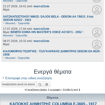
Μουσική - Τραγούδια
21.07.2026, 16:41
από:
marco21nis
θέμα:
ΧΑΤΖΗΑΠΟΣΤΟΛΟΥ ΝΙΚΟΣ- DAJOS BELA - ODEON AA 79815_9 kai
ODEON 82022 - 1922
~
Μουσική - Τραγούδια
17.07.2026, 17:44
από:
marco21nis
θέμα:
ΒΕΜΠΟ ΣΟΦΙΑ HIS MASTER'S VOICE AO 5071 - 1952
~
Μουσική - Τραγούδια
08.07.2026, 16:32
από:
marco21nis
θέμα:
ΚΑΛΟΜΟΙΡΗΣ ΓΕΩΡΓΙΟΣ - ΤΣΑΓΚΑΡΑΚΗΣ ΔΗΜΗΤΡΗΣ ODEON GA 8029 -
1958
~
Μουσική - Τραγούδια
Ενεργά θέματα
Επιστροφή στην ειδική αναζήτηση
Αναζήτηση
Ειδική αναζήτηση
Η αναζήτηση βρήκε 2 εγγραφές • Σελίδα
1
από
1
Θέματα
ΚΑΠΟΚΗΣ ΔΗΜΗΤΡΗΣ COLUMBIA E-3665 - 1917