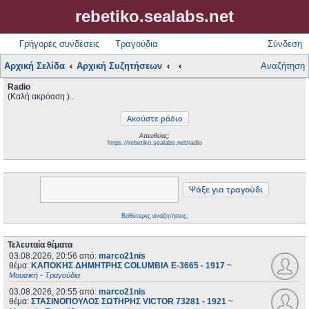
rebetiko.sealabs.net
Γρήγορες συνδέσεις
Τραγούδια
Σύνδεση
Αρχική Σελίδα
Αρχική Συζητήσεων
Αναζήτηση
Radio
(Καλή ακρόαση )..
Απευθείας:
https://rebetiko.sealabs.net/radio
Βαθύτερες αναζητήσεις;
Τελευταία θέματα
03.08.2026, 20:56
από:
marco21nis
θέμα:
ΚΑΠΟΚΗΣ ΔΗΜΗΤΡΗΣ COLUMBIA E-3665 - 1917
~
Μουσική - Τραγούδια
03.08.2026, 20:55
από:
marco21nis
θέμα:
ΣΤΑΣΙΝΟΠΟΥΛΟΣ ΣΩΤΗΡΗΣ VICTOR 73281 - 1921
~