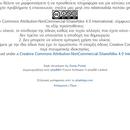
ου θέλετε να μορφοποιήσετε ή να προσθέσετε πληροφορία και για κάποιες επ
όν προβλήματα ή επικοινωνία, στείλτε μας μεηλ στο rebetoselida παπάκι g
e Commons Attribution-NonCommercial-ShareAlike 4.0 International, σύμφωνα 
τις εξής προϋποθέσεις:
ου υλικού, το σύνδεσμο της άδειας καθώς και τυχόν αλλαγές που έχετε κάνει
δεν πρέπει να υπονοείται η αποδοχή του δημιουργού.
2. Δεν μπορείτε να κάνετε εμπορική χρήση του υλικού.
ίμετε με την ίδια άδεια που έχει το πρωτότυπο. Η ύπαρξη άδειας Creative C
περί πνευματικής ιδιοκτησίας.
nsed under a
Creative Commons Attribution-NonCommercial-ShareAlike 4.0 Inte
Style developer by
Zuma Portal
,
Δημιουργήθηκε από
phpBB
® Forum Software © phpBB Limited
Ελληνική μετάφραση από το
phpbbgr.com
Απόρρητο
|
Όροι