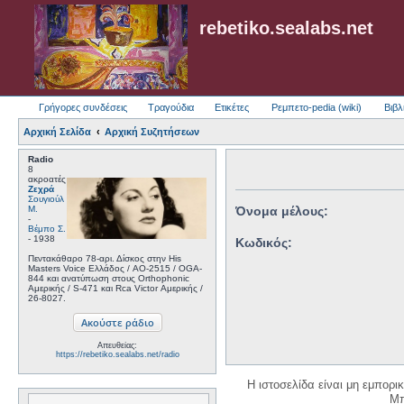
rebetiko.sealabs.net
Γρήγορες συνδέσεις
Τραγούδια
Ετικέτες
Ρεμπετο-pedia (wiki)
Βιβλ
Αρχική Σελίδα
Αρχική Συζητήσεων
Radio
8
ακροατές
Ζεχρά
Σουγιούλ
Μ.
Όνομα μέλους:
-
Βέμπο Σ.
- 1938
Κωδικός:
Πεντακάθαρο 78-αρι. Δίσκος στην His
Masters Voice Ελλάδος / AO-2515 / OGA-
844 και ανατύπωση στους Orthophonic
Αμερικής / S-471 και Rca Victor Αμερικής /
26-8027.
Απευθείας:
https://rebetiko.sealabs.net/radio
Η ιστοσελίδα είναι μη εμπορι
Μπ