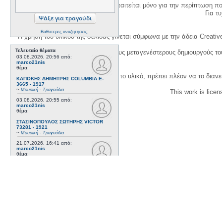
Η δημιουργία λογαριασμού απαιτείται μόνο για την περίπτωση π
Για τυχ
Βαθύτερες αναζητήσεις;
Η χρήση του υλικού της σελίδας γίνεται σύμφωνα με την άδεια Creativ
Τελευταία θέματα
1. Να αναφέρετε τον αρχικό και τους μεταγενέστερους δημιουργούς τ
03.08.2026, 20:56
από:
marco21nis
θέμα:
3. Αν διασκευάσετε με κάθε τρόπο το υλικό, πρέπει πλέον να το διανε
ΚΑΠΟΚΗΣ ΔΗΜΗΤΡΗΣ COLUMBIA E-
3665 - 1917
~
Μουσική - Τραγούδια
This work is lice
03.08.2026, 20:55
από:
marco21nis
θέμα:
ΣΤΑΣΙΝΟΠΟΥΛΟΣ ΣΩΤΗΡΗΣ VICTOR
73281 - 1921
~
Μουσική - Τραγούδια
21.07.2026, 16:41
από:
marco21nis
θέμα:
ΧΑΤΖΗΑΠΟΣΤΟΛΟΥ ΝΙΚΟΣ- DAJOS
BELA - ODEON AA 79815_9 kai ODEON
82022 - 1922
~
Μουσική - Τραγούδια
17.07.2026, 17:44
από:
marco21nis
θέμα:
ΒΕΜΠΟ ΣΟΦΙΑ HIS MASTER'S VOICE
AO 5071 - 1952