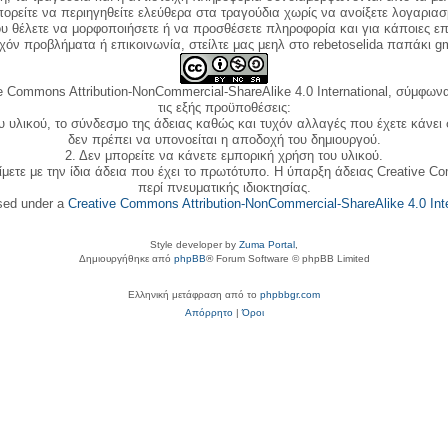
ορείτε να περιηγηθείτε ελεύθερα στα τραγούδια χωρίς να ανοίξετε λογαριασ
ου θέλετε να μορφοποιήσετε ή να προσθέσετε πληροφορία και για κάποιες επ
όν προβλήματα ή επικοινωνία, στείλτε μας μεηλ στο rebetoselida παπάκι g
e Commons Attribution-NonCommercial-ShareAlike 4.0 International, σύμφωνα 
τις εξής προϋποθέσεις:
ου υλικού, το σύνδεσμο της άδειας καθώς και τυχόν αλλαγές που έχετε κάνει
δεν πρέπει να υπονοείται η αποδοχή του δημιουργού.
2. Δεν μπορείτε να κάνετε εμπορική χρήση του υλικού.
ίμετε με την ίδια άδεια που έχει το πρωτότυπο. Η ύπαρξη άδειας Creative C
περί πνευματικής ιδιοκτησίας.
nsed under a
Creative Commons Attribution-NonCommercial-ShareAlike 4.0 Inte
Style developer by
Zuma Portal
,
Δημιουργήθηκε από
phpBB
® Forum Software © phpBB Limited
Ελληνική μετάφραση από το
phpbbgr.com
Απόρρητο
|
Όροι