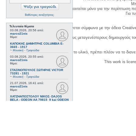
Μπ
Η δημιουργία λογαριασμού απαιτείται μόνο για την περίπτωση π
Για τυχ
Βαθύτερες αναζητήσεις;
Τελευταία θέματα
Η χρήση του υλικού της σελίδας γίνεται σύμφωνα με την άδεια Creativ
03.08.2026, 20:56
από:
marco21nis
θέμα:
1. Να αναφέρετε τον αρχικό και τους μεταγενέστερους δημιουργούς τ
ΚΑΠΟΚΗΣ ΔΗΜΗΤΡΗΣ COLUMBIA E-
3665 - 1917
~
Μουσική - Τραγούδια
3. Αν διασκευάσετε με κάθε τρόπο το υλικό, πρέπει πλέον να το διανε
03.08.2026, 20:55
από:
marco21nis
This work is lice
θέμα:
ΣΤΑΣΙΝΟΠΟΥΛΟΣ ΣΩΤΗΡΗΣ VICTOR
73281 - 1921
~
Μουσική - Τραγούδια
21.07.2026, 16:41
από:
marco21nis
θέμα:
ΧΑΤΖΗΑΠΟΣΤΟΛΟΥ ΝΙΚΟΣ- DAJOS
BELA - ODEON AA 79815_9 kai ODEON
82022 - 1922
~
Μουσική - Τραγούδια
17.07.2026, 17:44
από:
marco21nis
θέμα:
ΒΕΜΠΟ ΣΟΦΙΑ HIS MASTER'S VOICE
AO 5071 - 1952
~
Μουσική - Τραγούδια