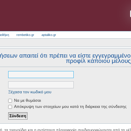
ιοθήκη
rembetiko.gr
aptaliko.gr
σεων απαιτεί ότι πρέπει να είστε εγγεγραμμένο μ
προφίλ κάποιου μέλους
Ξέχασα τον κωδικό μου
Να με θυμάσαι
Απόκρυψη των στοιχείων μου κατά τη διάρκεια της σύνδεσης
κή, τα τραγούδια και η αντίστοιχη πληροφορία συνδιαμορφώνονται από τα μέλ