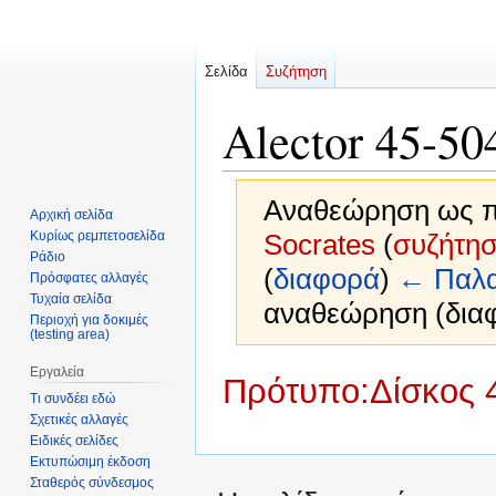
Σελίδα
Συζήτηση
Alector 45-50
Αναθεώρηση ως πρ
Αρχική σελίδα
Κυρίως ρεμπετοσελίδα
Socrates
(
συζήτη
Ράδιο
(
διαφορά
)
← Παλα
Πρόσφατες αλλαγές
Τυχαία σελίδα
αναθεώρηση (διαφ
Περιοχή για δοκιμές
(testing area)
Εργαλεία
Μετάβαση
Πήδηση
Πρότυπο:Δίσκος 
Τι συνδέει εδώ
στην
στην
Σχετικές αλλαγές
πλοήγηση
αναζήτηση
Ειδικές σελίδες
Εκτυπώσιμη έκδοση
Σταθερός σύνδεσμος