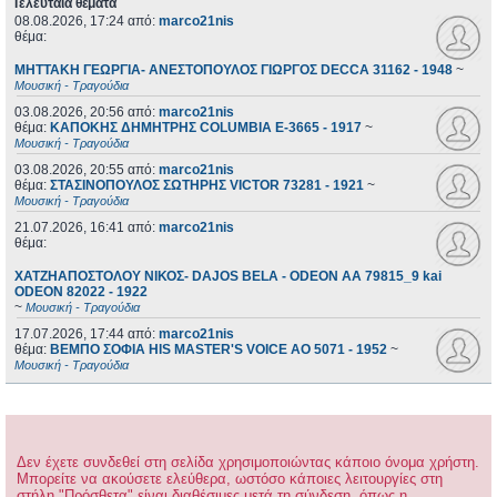
Τελευταία θέματα
08.08.2026, 17:24
από:
marco21nis
θέμα:
ΜΗΤΤΑΚΗ ΓΕΩΡΓΙΑ- ΑΝΕΣΤΟΠΟΥΛΟΣ ΓΙΩΡΓΟΣ DECCA 31162 - 1948
~
Μουσική - Τραγούδια
03.08.2026, 20:56
από:
marco21nis
θέμα:
ΚΑΠΟΚΗΣ ΔΗΜΗΤΡΗΣ COLUMBIA E-3665 - 1917
~
Μουσική - Τραγούδια
03.08.2026, 20:55
από:
marco21nis
θέμα:
ΣΤΑΣΙΝΟΠΟΥΛΟΣ ΣΩΤΗΡΗΣ VICTOR 73281 - 1921
~
Μουσική - Τραγούδια
21.07.2026, 16:41
από:
marco21nis
θέμα:
ΧΑΤΖΗΑΠΟΣΤΟΛΟΥ ΝΙΚΟΣ- DAJOS BELA - ODEON AA 79815_9 kai
ODEON 82022 - 1922
~
Μουσική - Τραγούδια
17.07.2026, 17:44
από:
marco21nis
θέμα:
ΒΕΜΠΟ ΣΟΦΙΑ HIS MASTER'S VOICE AO 5071 - 1952
~
Μουσική - Τραγούδια
Δεν έχετε συνδεθεί στη σελίδα χρησιμοποιώντας κάποιο όνομα χρήστη.
Μπορείτε να ακούσετε ελεύθερα, ωστόσο κάποιες λειτουργίες στη
στήλη "Πρόσθετα" είναι διαθέσιμες μετά τη σύνδεση, όπως η