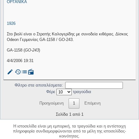
ΟΡΓΑΝΙΚΑ
1926
Στο βιολί είναι ο Στρατής Καλογερίδης με συνοδεία κιθάρας. Δίσκος
Odeon Γερμανίας GA-1158 / GO-243.
GA-1158 (
GO-243
)
4/4/2006 19:31
mode_edit
history
list
radio
Φίλτρο στα αποτελέσματα:
Φέρε
τραγούδια
Προηγούμενη
1
Επόμενη
Σελίδα 1 από 1
Η ιστοσελίδα είναι μη εμπορική, τα τραγούδια και η αντίστοιχη
πληροφορία συνδιαμορφώνονται από τα μέλη της ιστοσελίδας-
κοινότητας.