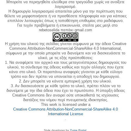
Μπορείτε να περιηγηθείτε ελεύθερα στα τραγούδια χωρίς να ανοίξετε
λογαριασμό.
Η δημιουργία λογαριασμού απαιτείται μόνο για την περίπτωση που
θέλετε να μορφοποιήσετε ή να προσθέσετε πληροφορία και για κάποιες
επιπλέον λειτουργίες όπως η τοποθέτηση επιθυμίας στο ραδιόφωνο.
Για τυχόν προβλήματα ή επικοινωνία, στείλτε μας μεηλ στο
rebetoselida παπάκι gmail.com
Η χρήση του υλικού της σελίδας γίνεται σύμφωνα με την άδεια Creative
Commons Attribution-NonCommercial-ShareAlike 4.0 International,
σύμφωνα με την οποία μπορείτε να διανείμετε και να διασκευάσετε το
υλικό, με τις εξής προϋποθέσεις:
1. Να αναφέρετε τον αρχικό και τους μεταγενέστερους δημιουργούς του
υλικού, το σύνδεσμο της άδειας καθώς και τυχόν αλλαγές που έχετε
κάνει στο υλικό. Οι παραπάνω αναφορές γίνονται με κάθε εύλογο
τρόπο και δεν πρέπει να υπονοείται η αποδοχή του δημιουργού.
2. Δεν μπορείτε να κάνετε εμπορική χρήση του υλικού.
3. Αν διασκευάσετε με κάθε τρόπο το υλικό, πρέπει πλέον να το
διανείμετε με την ίδια άδεια που έχει το πρωτότυπο. Η ύπαρξη άδειας
Creative Commons δεν αναιρεί ούτε υποκαθιστά τις ισχύουσες
διατάξεις του νόμου περί πνευματικής ιδιοκτησίας.
This work is licensed under a
Creative Commons Attribution-NonCommercial-ShareAlike 4.0
International License
.
Style developer by
Zuma Portal
,