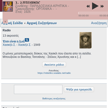
1. Σητειακός
rebetiko.sealabs.net
Συνθέτης:
ΠΑΡΑΔΟΣΙΑΚΑ-ΚΡΗΤΙΚΑ
-
Τραγουδιστής:
ΟΡΓΑΝΙΚΑ
-
-
Έτος:
1926
Γρήγορες συνδέσεις
Τραγούδια
Εγγραφή
Σύνδεση
00:00:00
00:00:
×
Αρχική Σελίδα
Αρχική Συζητήσεων
Αναζήτηση
Radio
13 ακροατές
pageview
Έτσι είναι η ζωή
Χασκήλ Σ.
-
Χασκήλ Σ.
- 1949
Ο μόνος μεταπολεμικός δίσκος της Χασκίλ που έλειπε απο τη σελίδα.
Μπουζούκι οι Βασίλης Τσιτσάνης - Στέλιος Χρυσίνης και κ [...]
Απευθείας:
https://rebetiko.sealabs.net/radio
Βαθύτερες αναζητήσεις;