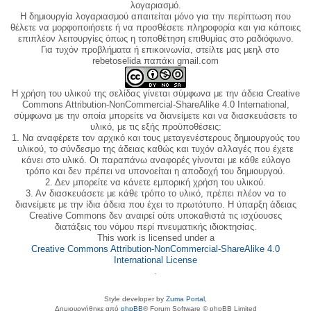
λογαριασμό.
Η δημιουργία λογαριασμού απαιτείται μόνο για την περίπτωση που
θέλετε να μορφοποιήσετε ή να προσθέσετε πληροφορία και για κάποιες
επιπλέον λειτουργίες όπως η τοποθέτηση επιθυμίας στο ραδιόφωνο.
Για τυχόν προβλήματα ή επικοινωνία, στείλτε μας μεηλ στο
rebetoselida παπάκι gmail.com
Η χρήση του υλικού της σελίδας γίνεται σύμφωνα με την άδεια Creative
Commons Attribution-NonCommercial-ShareAlike 4.0 International,
σύμφωνα με την οποία μπορείτε να διανείμετε και να διασκευάσετε το
υλικό, με τις εξής προϋποθέσεις:
1. Να αναφέρετε τον αρχικό και τους μεταγενέστερους δημιουργούς του
υλικού, το σύνδεσμο της άδειας καθώς και τυχόν αλλαγές που έχετε
κάνει στο υλικό. Οι παραπάνω αναφορές γίνονται με κάθε εύλογο
τρόπο και δεν πρέπει να υπονοείται η αποδοχή του δημιουργού.
2. Δεν μπορείτε να κάνετε εμπορική χρήση του υλικού.
3. Αν διασκευάσετε με κάθε τρόπο το υλικό, πρέπει πλέον να το
διανείμετε με την ίδια άδεια που έχει το πρωτότυπο. Η ύπαρξη άδειας
Creative Commons δεν αναιρεί ούτε υποκαθιστά τις ισχύουσες
διατάξεις του νόμου περί πνευματικής ιδιοκτησίας.
This work is licensed under a
Creative Commons Attribution-NonCommercial-ShareAlike 4.0
International License
.
Style developer by
Zuma Portal
,
Δημιουργήθηκε από
phpBB
® Forum Software © phpBB Limited