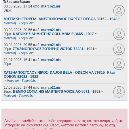
Τελευταία θέματα
08.08.2026, 17:24
από:
marco21nis
θέμα:
ΜΗΤΤΑΚΗ ΓΕΩΡΓΙΑ- ΑΝΕΣΤΟΠΟΥΛΟΣ ΓΙΩΡΓΟΣ DECCA 31162 - 1948
~
Μουσική - Τραγούδια
03.08.2026, 20:56
από:
marco21nis
θέμα:
ΚΑΠΟΚΗΣ ΔΗΜΗΤΡΗΣ COLUMBIA E-3665 - 1917
~
Μουσική - Τραγούδια
03.08.2026, 20:55
από:
marco21nis
θέμα:
ΣΤΑΣΙΝΟΠΟΥΛΟΣ ΣΩΤΗΡΗΣ VICTOR 73281 - 1921
~
Μουσική - Τραγούδια
21.07.2026, 16:41
από:
marco21nis
θέμα:
ΧΑΤΖΗΑΠΟΣΤΟΛΟΥ ΝΙΚΟΣ- DAJOS BELA - ODEON AA 79815_9 kai
ODEON 82022 - 1922
~
Μουσική - Τραγούδια
17.07.2026, 17:44
από:
marco21nis
θέμα:
ΒΕΜΠΟ ΣΟΦΙΑ HIS MASTER'S VOICE AO 5071 - 1952
~
Μουσική - Τραγούδια
Δεν έχετε συνδεθεί στη σελίδα χρησιμοποιώντας κάποιο όνομα χρήστη.
Μπορείτε να ακούσετε ελεύθερα, ωστόσο κάποιες λειτουργίες στη