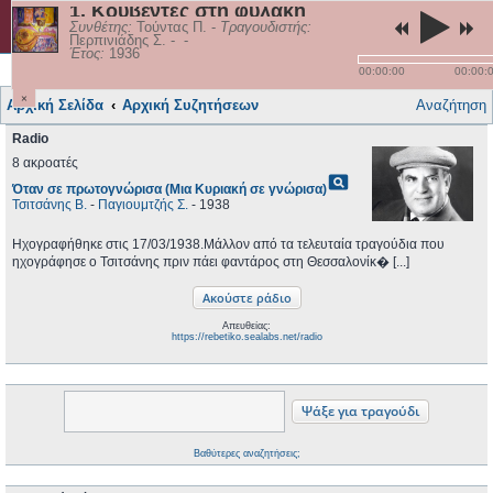
1. Κουβέντες στη φυλακή
rebetiko.sealabs.net
Συνθέτης:
Τούντας Π.
-
Τραγουδιστής:
Περπινιάδης Σ.
-
-
Έτος:
1936
Γρήγορες συνδέσεις
Τραγούδια
Εγγραφή
Σύνδεση
00:00:00
00:00:
×
Αρχική Σελίδα
Αρχική Συζητήσεων
Αναζήτηση
Radio
8 ακροατές
pageview
Όταν σε πρωτογνώρισα (Μια Κυριακή σε γνώρισα)
Τσιτσάνης Β.
-
Παγιουμτζής Σ.
- 1938
Ηχογραφήθηκε στις 17/03/1938.Μάλλον από τα τελευταία τραγούδια που
ηχογράφησε ο Τσιτσάνης πριν πάει φαντάρος στη Θεσσαλονίκ� [...]
Απευθείας:
https://rebetiko.sealabs.net/radio
Βαθύτερες αναζητήσεις;