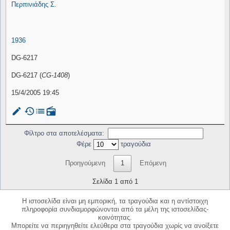
Περπινιάδης Σ.
1936
DG-6217
DG-6217 (
CG-1408
)
15/4/2005 19:45
mode_edit
history
list
radio
Φίλτρο στα αποτελέσματα:
Φέρε
τραγούδια
Προηγούμενη
1
Επόμενη
Σελίδα 1 από 1
Η ιστοσελίδα είναι μη εμπορική, τα τραγούδια και η αντίστοιχη
πληροφορία συνδιαμορφώνονται από τα μέλη της ιστοσελίδας-
κοινότητας.
Μπορείτε να περιηγηθείτε ελεύθερα στα τραγούδια χωρίς να ανοίξετε