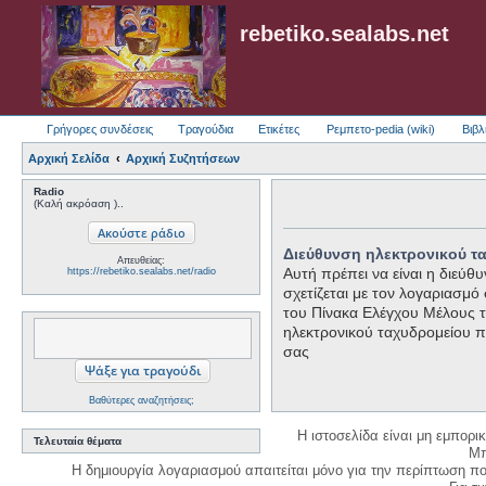
rebetiko.sealabs.net
Γρήγορες συνδέσεις
Τραγούδια
Ετικέτες
Ρεμπετο-pedia (wiki)
Βιβλ
Αρχική Σελίδα
Αρχική Συζητήσεων
Radio
(Καλή ακρόαση )..
Διεύθυνση ηλεκτρονικού τ
Απευθείας:
Αυτή πρέπει να είναι η διεύ
https://rebetiko.sealabs.net/radio
σχετίζεται με τον λογαριασμό
του Πίνακα Ελέγχου Μέλους τό
ηλεκτρονικού ταχυδρομείου 
σας
Βαθύτερες αναζητήσεις;
Η ιστοσελίδα είναι μη εμπορι
Τελευταία θέματα
Μπ
Η δημιουργία λογαριασμού απαιτείται μόνο για την περίπτωση π