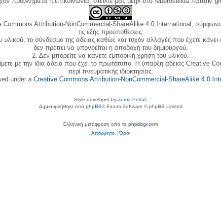
όν προβλήματα ή επικοινωνία, στείλτε μας μεηλ στο rebetoselida παπάκι g
e Commons Attribution-NonCommercial-ShareAlike 4.0 International, σύμφωνα 
τις εξής προϋποθέσεις:
ου υλικού, το σύνδεσμο της άδειας καθώς και τυχόν αλλαγές που έχετε κάνει
δεν πρέπει να υπονοείται η αποδοχή του δημιουργού.
2. Δεν μπορείτε να κάνετε εμπορική χρήση του υλικού.
ίμετε με την ίδια άδεια που έχει το πρωτότυπο. Η ύπαρξη άδειας Creative C
περί πνευματικής ιδιοκτησίας.
nsed under a
Creative Commons Attribution-NonCommercial-ShareAlike 4.0 Inte
Style developer by
Zuma Portal
,
Δημιουργήθηκε από
phpBB
® Forum Software © phpBB Limited
Ελληνική μετάφραση από το
phpbbgr.com
Απόρρητο
|
Όροι