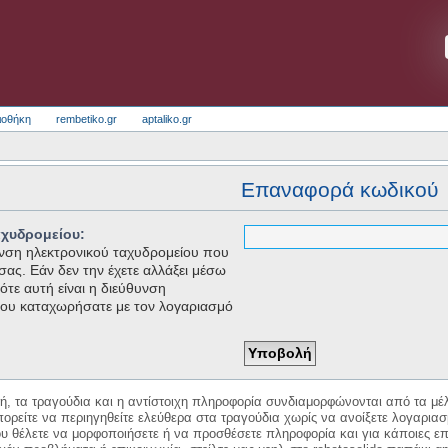
ιοθήκη
rembetiko.gr
aptaliko.gr
Επαναφορά κωδικού
αχυδρομείου:
θυνση ηλεκτρονικού ταχυδρομείου που
 σας. Εάν δεν την έχετε αλλάξει μέσω
τε αυτή είναι η διεύθυνση
που καταχωρήσατε με τον λογαριασμό
κή, τα τραγούδια και η αντίστοιχη πληροφορία συνδιαμορφώνονται από τα μέλ
ορείτε να περιηγηθείτε ελεύθερα στα τραγούδια χωρίς να ανοίξετε λογαριασ
ου θέλετε να μορφοποιήσετε ή να προσθέσετε πληροφορία και για κάποιες επ