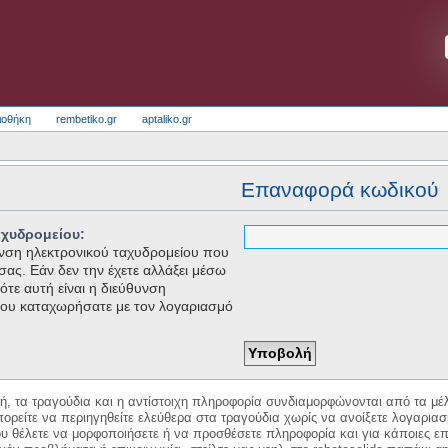
ιοθήκη
rembetiko.gr
aptaliko.gr
Επαναφορά κωδικού
αχυδρομείου:
θυνση ηλεκτρονικού ταχυδρομείου που
 σας. Εάν δεν την έχετε αλλάξει μέσω
τε αυτή είναι η διεύθυνση
που καταχωρήσατε με τον λογαριασμό
κή, τα τραγούδια και η αντίστοιχη πληροφορία συνδιαμορφώνονται από τα μέλ
ορείτε να περιηγηθείτε ελεύθερα στα τραγούδια χωρίς να ανοίξετε λογαριασ
ου θέλετε να μορφοποιήσετε ή να προσθέσετε πληροφορία και για κάποιες επ