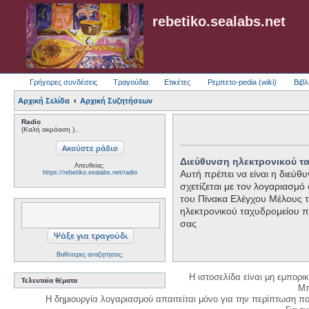
rebetiko.sealabs.net
Γρήγορες συνδέσεις
Τραγούδια
Ετικέτες
Ρεμπετο-pedia (wiki)
Βιβλ
Αρχική Σελίδα
Αρχική Συζητήσεων
Radio
(Καλή ακρόαση )..
Διεύθυνση ηλεκτρονικού τ
Απευθείας:
Αυτή πρέπει να είναι η διεύ
https://rebetiko.sealabs.net/radio
σχετίζεται με τον λογαριασμό
του Πίνακα Ελέγχου Μέλους τό
ηλεκτρονικού ταχυδρομείου 
σας
Βαθύτερες αναζητήσεις;
Η ιστοσελίδα είναι μη εμπορι
Τελευταία θέματα
Μπ
Η δημιουργία λογαριασμού απαιτείται μόνο για την περίπτωση π