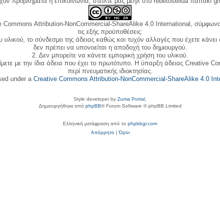
όν προβλήματα ή επικοινωνία, στείλτε μας μεηλ στο rebetoselida παπάκι g
e Commons Attribution-NonCommercial-ShareAlike 4.0 International, σύμφωνα 
τις εξής προϋποθέσεις:
ου υλικού, το σύνδεσμο της άδειας καθώς και τυχόν αλλαγές που έχετε κάνει
δεν πρέπει να υπονοείται η αποδοχή του δημιουργού.
2. Δεν μπορείτε να κάνετε εμπορική χρήση του υλικού.
ίμετε με την ίδια άδεια που έχει το πρωτότυπο. Η ύπαρξη άδειας Creative C
περί πνευματικής ιδιοκτησίας.
nsed under a
Creative Commons Attribution-NonCommercial-ShareAlike 4.0 Inte
Style developer by
Zuma Portal
,
Δημιουργήθηκε από
phpBB
® Forum Software © phpBB Limited
Ελληνική μετάφραση από το
phpbbgr.com
Απόρρητο
|
Όροι