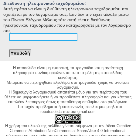
Διεύθυνση ηλεκτρονικού ταχυδρομείου:
Αυτή πρέπει να είναι η διεύθυνση ηλεκτρονικού ταχυδρομείου που
σχετίζεται με τον λογαριασμό σας. Εάν δεν την έχετε αλλάξει μέσω
του Πίνακα Ελέγχου Μέλους τότε αυτή είναι η διεύθυνση
ηλεκτρονικού ταχυδρομείου που καταχωρήσατε με τον λογαριασμό
σας
Η ιστοσελίδα είναι μη εμπορική, τα τραγούδια και η αντίστοιχη
πληροφορία συνδιαμορφώνονται από τα μέλη της ιστοσελίδας-
κοινότητας.
Μπορείτε να περιηγηθείτε ελεύθερα στα τραγούδια χωρίς να ανοίξετε
λογαριασμό.
Η δημιουργία λογαριασμού απαιτείται μόνο για την περίπτωση που
θέλετε να μορφοποιήσετε ή να προσθέσετε πληροφορία και για κάποιες
επιπλέον λειτουργίες όπως η τοποθέτηση επιθυμίας στο ραδιόφωνο.
Για τυχόν προβλήματα ή επικοινωνία, στείλτε μας μεηλ στο
rebetoselida παπάκι gmail.com
Η χρήση του υλικού της σελίδας γίνεται σύμφωνα με την άδεια Creative
Commons Attribution-NonCommercial-ShareAlike 4.0 International,
σύμφωνα με την οποία μπορείτε να διανείμετε και να διασκευάσετε το