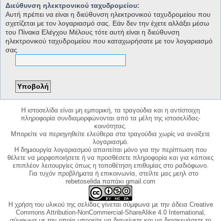
Διεύθυνση ηλεκτρονικού ταχυδρομείου:
Αυτή πρέπει να είναι η διεύθυνση ηλεκτρονικού ταχυδρομείου που
σχετίζεται με τον λογαριασμό σας. Εάν δεν την έχετε αλλάξει μέσω
του Πίνακα Ελέγχου Μέλους τότε αυτή είναι η διεύθυνση
ηλεκτρονικού ταχυδρομείου που καταχωρήσατε με τον λογαριασμό
σας
Η ιστοσελίδα είναι μη εμπορική, τα τραγούδια και η αντίστοιχη
πληροφορία συνδιαμορφώνονται από τα μέλη της ιστοσελίδας-
κοινότητας.
Μπορείτε να περιηγηθείτε ελεύθερα στα τραγούδια χωρίς να ανοίξετε
λογαριασμό.
Η δημιουργία λογαριασμού απαιτείται μόνο για την περίπτωση που
θέλετε να μορφοποιήσετε ή να προσθέσετε πληροφορία και για κάποιες
επιπλέον λειτουργίες όπως η τοποθέτηση επιθυμίας στο ραδιόφωνο.
Για τυχόν προβλήματα ή επικοινωνία, στείλτε μας μεηλ στο
rebetoselida παπάκι gmail.com
Η χρήση του υλικού της σελίδας γίνεται σύμφωνα με την άδεια Creative
Commons Attribution-NonCommercial-ShareAlike 4.0 International,
σύμφωνα με την οποία μπορείτε να διανείμετε και να διασκευάσετε το